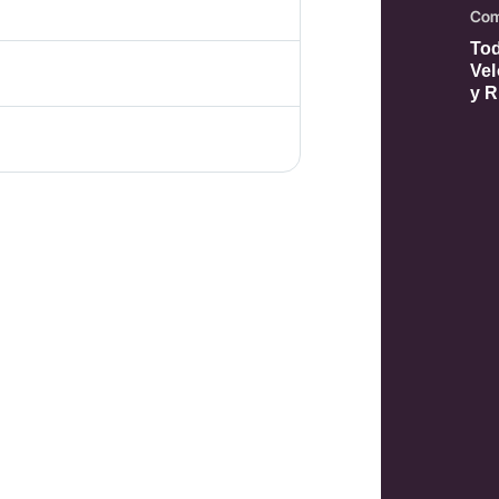
Com
Tod
Vel
y R