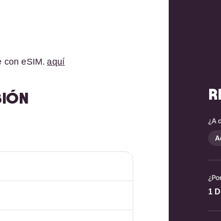
le con eSIM.
aquí
R
SIÓN
¿A 
A
¿Po
1
D