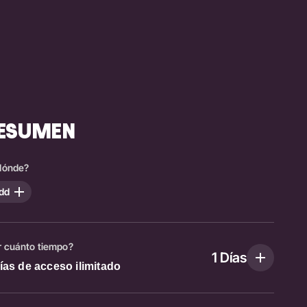
ESUMEN
dónde?
dd
r cuánto tiempo?
1
Días
ías de acceso ilimitado