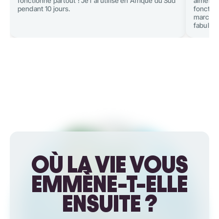
fonctionné partout ! Je l'ai utilisé en Afrique du Sud
aiment v
pendant 10 jours.
fonction
marché e
fabuleu
OÙ LA VIE VOUS
EMMÈNE-T-ELLE
ENSUITE ?