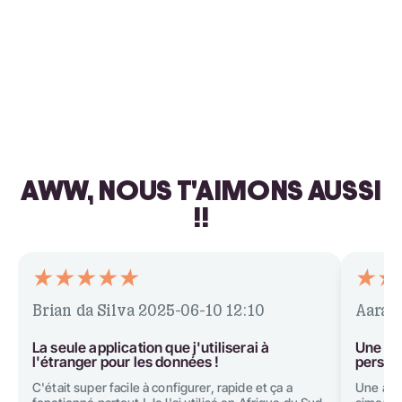
AWW, NOUS T'AIMONS AUSSI
!!
Brian da Silva
2025-06-10 12:10
Aarav
La seule application que j'utiliserai à
Une app
l'étranger pour les données !
person
C'était super facile à configurer, rapide et ça a
Une appl