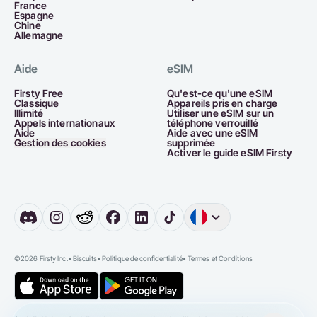
France
Espagne
Chine
Allemagne
Aide
eSIM
Firsty Free
Qu'est-ce qu'une eSIM
Classique
Appareils pris en charge
Illimité
Utiliser une eSIM sur un
Appels internationaux
téléphone verrouillé
Aide
Aide avec une eSIM
Gestion des cookies
supprimée
Activer le guide eSIM Firsty
English
Germany
D
©2026 Firsty Inc.
•
Biscuits
•
Politique de confidentialité
•
Termes et Conditions