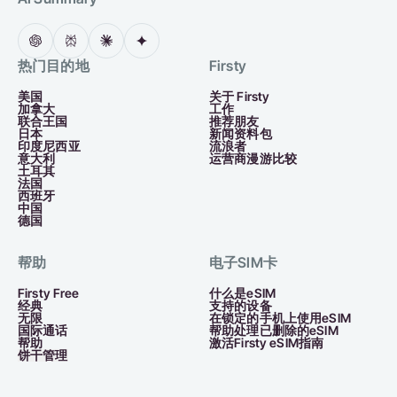
热门目的地
Firsty
美国
关于 Firsty
加拿大
工作
联合王国
推荐朋友
日本
新闻资料包
印度尼西亚
流浪者
意大利
运营商漫游比较
土耳其
法国
西班牙
中国
德国
帮助
电子SIM卡
Firsty Free
什么是eSIM
经典
支持的设备
无限
在锁定的手机上使用eSIM
国际通话
帮助处理已删除的eSIM
帮助
激活Firsty eSIM指南
饼干管理