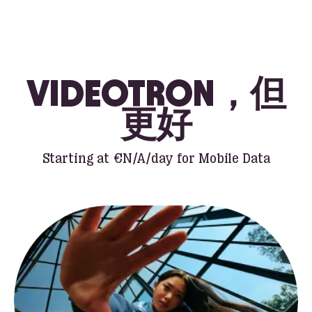
VIDEOTRON，但
更好
Starting at
€N/A
/day for Mobile Data