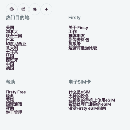
热门目的地
Firsty
美国
关于 Firsty
加拿大
工作
联合王国
推荐朋友
日本
新闻资料包
印度尼西亚
流浪者
意大利
运营商漫游比较
土耳其
法国
西班牙
中国
德国
帮助
电子SIM卡
Firsty Free
什么是eSIM
经典
支持的设备
无限
在锁定的手机上使用eSIM
国际通话
帮助处理已删除的eSIM
帮助
激活Firsty eSIM指南
饼干管理