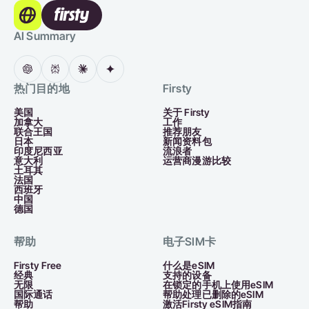
AI Summary
热门目的地
Firsty
美国
关于 Firsty
加拿大
工作
联合王国
推荐朋友
日本
新闻资料包
印度尼西亚
流浪者
意大利
运营商漫游比较
土耳其
法国
西班牙
中国
德国
帮助
电子SIM卡
Firsty Free
什么是eSIM
经典
支持的设备
无限
在锁定的手机上使用eSIM
国际通话
帮助处理已删除的eSIM
帮助
激活Firsty eSIM指南