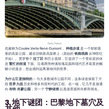
Paris, France
也被称为Coulée Verte René-Dumont，
种植步道
是一个郁郁葱
葱的高架公园，建在旧铁路高架桥上（原始的
铁路线路
从19世纪
开始）。贯穿整个
拉丁区
和巴士底狱，它提供了一个受欢迎的休
息
繁忙的街道
下面。沿着两旁种满玫瑰花园和现代艺术装置的蜿
蜒小径漫步，您会感到远离塞纳河的世界。
为什么它是独特的：
与大多数城市公园不同，这条绿道保留了片
段
世界大战
历史和维多利亚时代的工程。在一端，它几乎直接通
向
布特·肖蒙公园
，另一个
宁静绿洲
以悬崖景观和吊桥而闻名。
3. 地下谜团：巴黎地下墓穴及