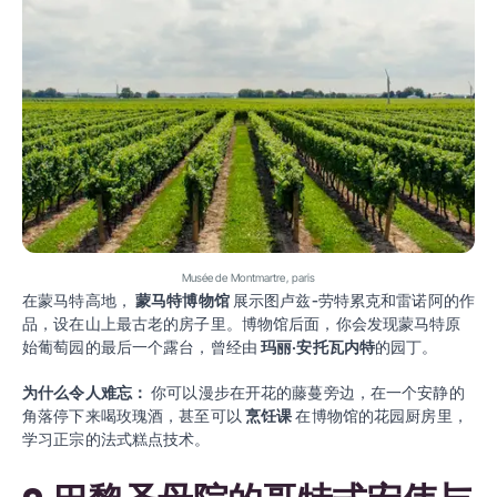
Musée de Montmartre, paris
在蒙马特高地，
蒙马特博物馆
展示图卢兹-劳特累克和雷诺阿的作
品，设在山上最古老的房子里。博物馆后面，你会发现蒙马特原
始葡萄园的最后一个露台，曾经由
玛丽·安托瓦内特
的园丁。
为什么令人难忘：
你可以漫步在开花的藤蔓旁边，在一个安静的
角落停下来喝玫瑰酒，甚至可以
烹饪课
在博物馆的花园厨房里，
学习正宗的法式糕点技术。