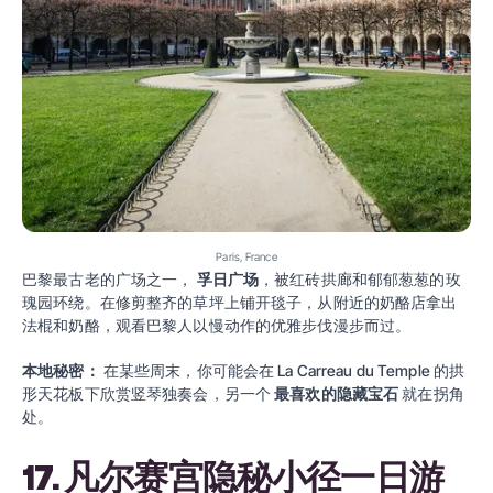
Paris, France
巴黎最古老的广场之一，
孚日广场
，被红砖拱廊和郁郁葱葱的玫
瑰园环绕。在修剪整齐的草坪上铺开毯子，从附近的奶酪店拿出
法棍和奶酪，观看巴黎人以慢动作的优雅步伐漫步而过。
本地秘密：
在某些周末，你可能会在 La Carreau du Temple 的拱
形天花板下欣赏竖琴独奏会，另一个
最喜欢的隐藏宝石
就在拐角
处。
17. 凡尔赛宫隐秘小径一日游