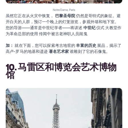
Notre Dame, Paris
虽然它正在从火灾中恢复，
巴黎圣母院
仍然是哥特式的象征。避
开白天的人群，预订一个晚上的灯笼游览，参观外墙和地下室。
您的导游——通常是中世纪学者——将讲述
中世纪
仪式 大教堂作
为革命总部的使用 传闻中被古老神职人员闹鬼
加：
就在下面，您可以探索考古地窖的
丰富的历史
展品，揭示了
高卢-罗马的地基和遗迹
著名艺术家
谁雕刻了它的石像鬼。
10. 马雷区和博览会艺术博物
馆