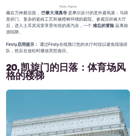
Paris, France
藏在万神殿后面，
巴黎大清真寺
是摩尔设计的意外避风港：马蹄
形拱门、复杂的瓷砖工艺和被橙树环绕的庭院。参观完祈祷大厅
后，进入土耳其浴室享受传统的蒸汽浴，一个
难忘的冒险
远离旅
游陷阱。
Firsty启用提示：
通过Firsty在线预订您的水疗时段以避免现场排
队，然后在放松时播放冥想曲目。
20. 凯旋门的日落：体育场风
格的楼梯