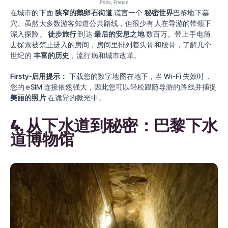
Paris, France
在城市的下面
狭窄的鹅卵石街道
谎言一个
秘密世界
巴黎地下墓
穴。虽然大多数游客知道公共路线，但很少有人在导游的带领下
深入探险。
徒步旅行
到达
最后的安息之地
数百万。带上手电筒
去探索被禁止进入的房间，房间里排列着头骨和股骨，了解几个
世纪的
丰富的历史
，流行病和城市改革。
Firsty‑启用提示：
下载您的数字地图在地下，当 Wi-Fi 失效时，
您的 eSIM 连接依然强大，因此您可以轻松跟随导游的路线并捕捉
美丽的照片
在诡异的微光中。
4. 从下水道到秘密：巴黎下水
道博物馆