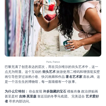
Paris, France
巴黎充满了创意表达的层次，而在贝尔维尔的街头艺术中，这一
点尤为明显。这个互动的
街头艺术
旅游使用二维码和增强现实壁
画引导您穿过涂鸦小巷、快闪画廊和作品
著名艺术家
喜欢JR。这
是一个活生生的博物馆，每一面墙都有一个故事。
为什么它特别：
你会发现
许多隐藏的宝石
模板肖像 政治拼贴画
甚至是对
吉姆·莫里森
靠近旧的冬季马戏团。 完美适合
艺术爱好
者
寻求内部访问。