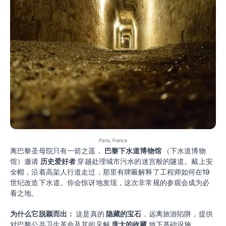
Paris, France
离巴黎圣母院只有一箭之遥，
巴黎下水道博物馆
（下水道博物
馆）邀请
历史爱好者
穿越处理城市污水的迷宫般的隧道。戴上安
全帽，沿着高架人行道走过，那里有牌匾解释了工程师如何在19
世纪改造下水道。你会惊讶地发现，这次非常规的参观会成为必
看之地。
为什么它脱颖而出：
这是真的
隐藏的宝石
，远离旅游陷阱，提供
对巴黎公共卫生革命及其的见解
庞大的收藏
地下基础设施。