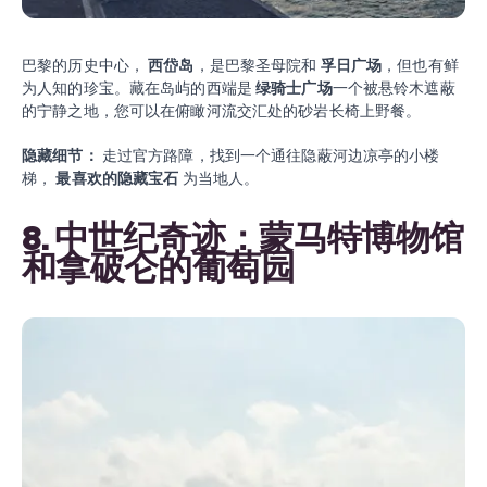
巴黎的历史中心，
西岱岛
，是巴黎圣母院和
孚日广场
，但也有鲜
为人知的珍宝。藏在岛屿的西端是
绿骑士广场
一个被悬铃木遮蔽
的宁静之地，您可以在俯瞰河流交汇处的砂岩长椅上野餐。
隐藏细节：
走过官方路障，找到一个通往隐蔽河边凉亭的小楼
梯，
最喜欢的隐藏宝石
为当地人。
8. 中世纪奇迹：蒙马特博物馆
和拿破仑的葡萄园