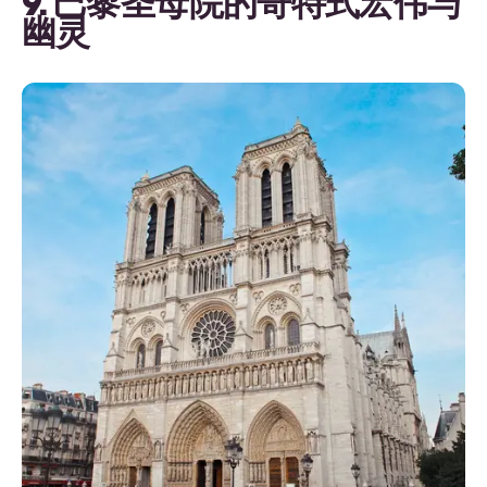
9. 巴黎圣母院的哥特式宏伟与
幽灵