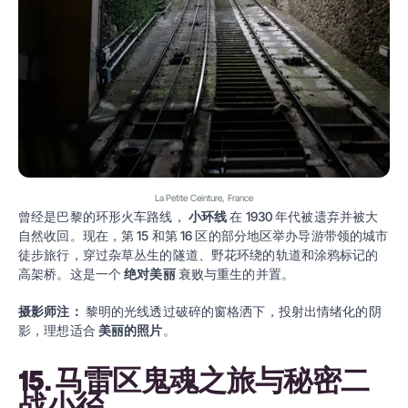
La Petite Ceinture, France
曾经是巴黎的环形火车路线，
小环线
在 1930 年代被遗弃并被大
自然收回。现在，第 15 和第 16 区的部分地区举办导游带领的城市
徒步旅行，穿过杂草丛生的隧道、野花环绕的轨道和涂鸦标记的
高架桥。这是一个
绝对美丽
衰败与重生的并置。
摄影师注：
黎明的光线透过破碎的窗格洒下，投射出情绪化的阴
影，理想适合
美丽的照片
。
15. 马雷区鬼魂之旅与秘密二
战小径