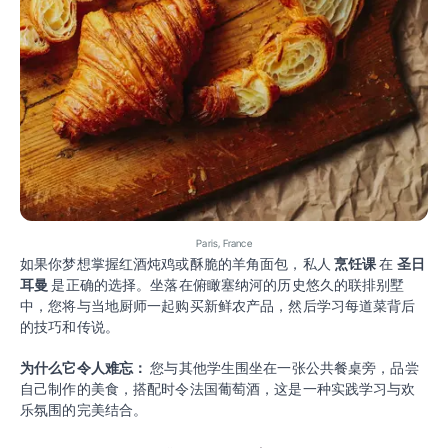
Paris, France
如果你梦想掌握红酒炖鸡或酥脆的羊角面包，私人
烹饪课
在
圣日
耳曼
是正确的选择。坐落在俯瞰塞纳河的历史悠久的联排别墅
中，您将与当地厨师一起购买新鲜农产品，然后学习每道菜背后
的技巧和传说。
为什么它令人难忘：
您与其他学生围坐在一张公共餐桌旁，品尝
自己制作的美食，搭配时令法国葡萄酒，这是一种实践学习与欢
乐氛围的完美结合。