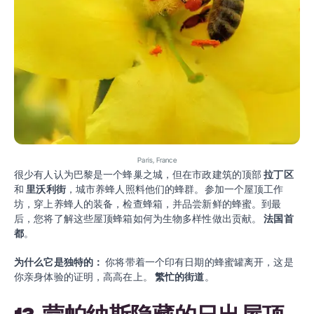
Paris, France
很少有人认为巴黎是一个蜂巢之城，但在市政建筑的顶部
拉丁区
和
里沃利街
，城市养蜂人照料他们的蜂群。参加一个屋顶工作
坊，穿上养蜂人的装备，检查蜂箱，并品尝新鲜的蜂蜜。到最
后，您将了解这些屋顶蜂箱如何为生物多样性做出贡献。
法国首
都
。
为什么它是独特的：
你将带着一个印有日期的蜂蜜罐离开，这是
你亲身体验的证明，高高在上。
繁忙的街道
。