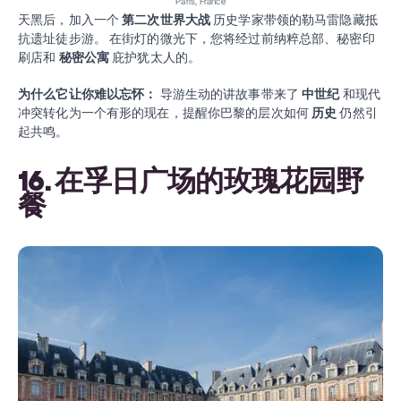
Paris, France
天黑后，加入一个
第二次世界大战
历史学家带领的勒马雷隐藏抵
抗遗址徒步游。 在街灯的微光下，您将经过前纳粹总部、秘密印
刷店和
秘密公寓
庇护犹太人的。
为什么它让你难以忘怀：
导游生动的讲故事带来了
中世纪
和现代
冲突转化为一个有形的现在，提醒你巴黎的层次如何
历史
仍然引
起共鸣。
16. 在孚日广场的玫瑰花园野
餐