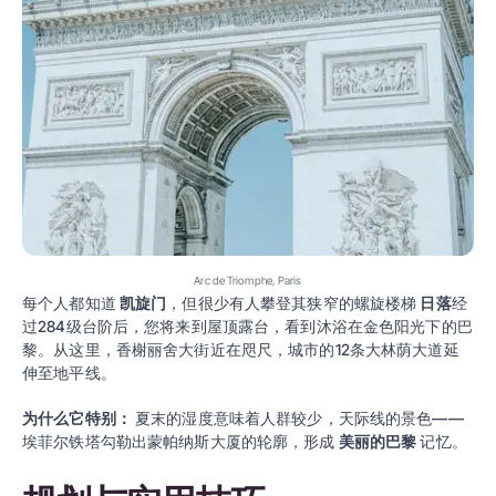
Arc de Triomphe, Paris
每个人都知道
凯旋门
，但很少有人攀登其狭窄的螺旋楼梯
日落
经
过284级台阶后，您将来到屋顶露台，看到沐浴在金色阳光下的巴
黎。从这里，香榭丽舍大街近在咫尺，城市的12条大林荫大道延
伸至地平线。
为什么它特别：
夏末的湿度意味着人群较少，天际线的景色——
埃菲尔铁塔勾勒出蒙帕纳斯大厦的轮廓，形成
美丽的巴黎
记忆。