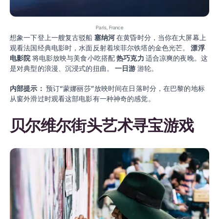
Paris, France
想象一下登上一艘复古驳船
塞纳河
在黄昏时分，当你在大屏幕上
观看法国经典电影时，水面反射着埃菲尔铁塔的金色光芒。
漂浮
电影院
将电影放映与美食小吃搭配
热巧克力
适合凉爽的夜晚。这
是对典型的浪漫、沉浸式的扭曲。
一日游
游轮。
内部提示：
预订“蒙娜丽莎”放映时间在日落时分，在巴黎的地标
从窗外滑过时观看这部电影有一种神奇的感觉。
贝尔维尔街头艺术寻宝游戏