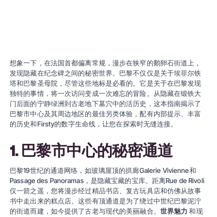
想象一下，在法国首都偏离常规，漫步在狭窄的鹅卵石街道上，
发现隐藏在纪念碑之间的秘密世界。巴黎不仅仅是关于埃菲尔铁
塔和巴黎圣母院，尽管这些地标是必看的。它是关于在巴黎发现
独特的事情，将一次访问变成一次难忘的冒险。从隐藏在锻铁大
门后面的宁静绿洲到古老地下墓穴中的活历史，这本指南揭示了
巴黎市中心及其周边地区的最佳另类体验，配有内部提示、丰富
的历史和Firsty的数字生命线，让您在探索时无缝连接。
1. 巴黎市中心的秘密通道
巴黎19世纪的通道网络，如玻璃屋顶的拱廊Galerie Vivienne和
Passage des Panoramas，是隐藏宝藏的宝库。距离Rue de Rivoli
仅一箭之遥，您将漫步经过精品书店、复古玩具店和仿佛从故事
书中走出来的糕点店。这些有顶通道是为了绕过中世纪巴黎泥泞
的街道而建，如今提供了古老与现代的美丽融合。
世界魅力
和现