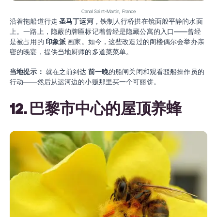
Canal Saint-Martin, France
沿着拖船道行走
圣马丁运河
，铁制人行桥拱在镜面般平静的水面
上。一路上，隐蔽的牌匾标记着曾经是隐藏公寓的入口——曾经
是被占用的
印象派
画家。如今，这些改造过的阁楼偶尔会举办亲
密的晚宴，提供当地厨师的多道菜菜单。
当地提示：
就在之前到达
前一晚
的船闸关闭和观看驳船操作员的
行动——然后从运河边的小贩那里买一个可丽饼。
12. 巴黎市中心的屋顶养蜂