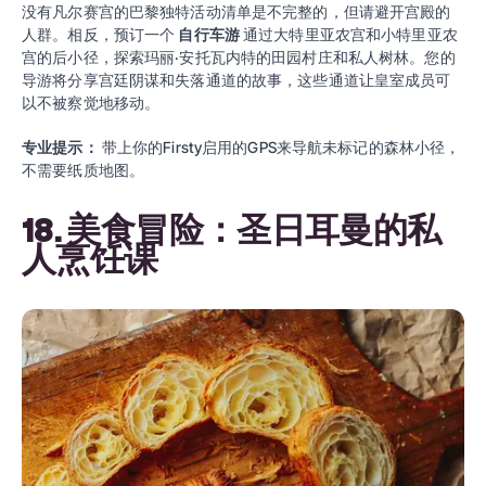
没有凡尔赛宫的巴黎独特活动清单是不完整的，但请避开宫殿的
人群。相反，预订一个
自行车游
通过大特里亚农宫和小特里亚农
宫的后小径，探索玛丽·安托瓦内特的田园村庄和私人树林。您的
导游将分享宫廷阴谋和失落通道的故事，这些通道让皇室成员可
以不被察觉地移动。
专业提示：
带上你的Firsty启用的GPS来导航未标记的森林小径，
不需要纸质地图。
18. 美食冒险：圣日耳曼的私
人烹饪课