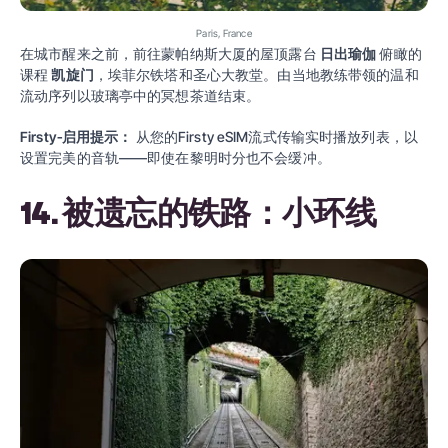
Paris, France
在城市醒来之前，前往蒙帕纳斯大厦的屋顶露台
日出瑜伽
俯瞰的
课程
凯旋门
，埃菲尔铁塔和圣心大教堂。由当地教练带领的温和
流动序列以玻璃亭中的冥想茶道结束。
Firsty‑启用提示：
从您的Firsty eSIM流式传输实时播放列表，以
设置完美的音轨——即使在黎明时分也不会缓冲。
14. 被遗忘的铁路：小环线