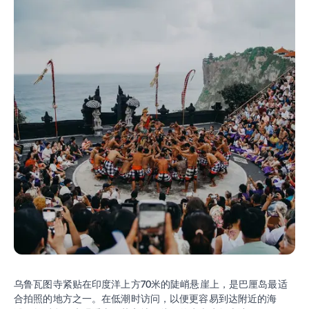
乌鲁瓦图寺紧贴在印度洋上方70米的陡峭悬崖上，是巴厘岛最适
合拍照的地方之一。在低潮时访问，以便更容易到达附近的海