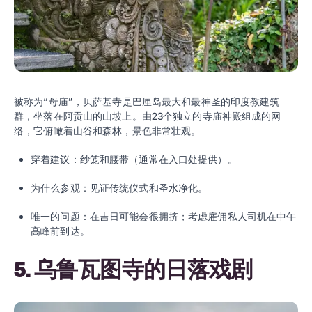
被称为“母庙”，贝萨基寺是巴厘岛最大和最神圣的印度教建筑
群，坐落在阿贡山的山坡上。由23个独立的寺庙神殿组成的网
络，它俯瞰着山谷和森林，景色非常壮观。
穿着建议：纱笼和腰带（通常在入口处提供）。
为什么参观：见证传统仪式和圣水净化。
唯一的问题：在吉日可能会很拥挤；考虑雇佣私人司机在中午
高峰前到达。
5. 乌鲁瓦图寺的日落戏剧