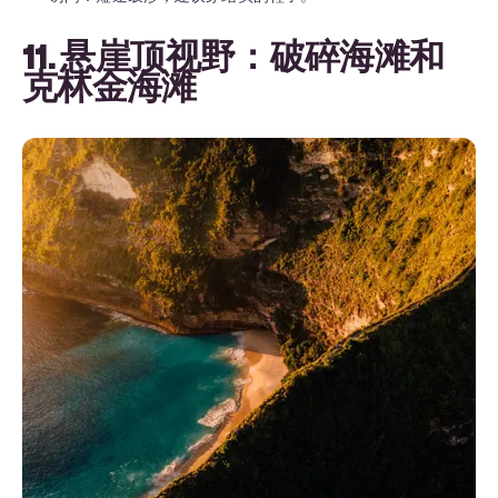
11. 悬崖顶视野：破碎海滩和
克林金海滩