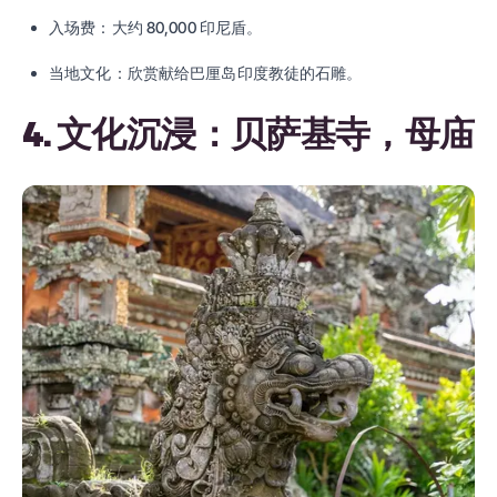
入场费：大约 80,000 印尼盾。
当地文化：欣赏献给巴厘岛印度教徒的石雕。
4. 文化沉浸：贝萨基寺，母庙