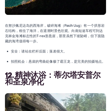
在努沙佩尼达岛的西海岸，破碎海滩（Pasih Uug）有一个拱形岩
石结构，框住了海洋，在退潮时景色壮观。向南短途车程可到达
克林金海滩标志性的T-rex形悬崖，那里虽然下坡陡峭，但下面隐
藏的海湾值得每一步。
安全：请站在栏杆后面；落差很大。
拍照机会：悬崖的弯曲处像极了霸王龙，是完美的拍摄地点。
12. 精神沐浴：蒂尔塔安普尔
和圣泉净化