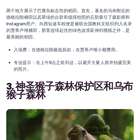
两个地方展示了巴厘岛标志性的稻田。首先，著名的乌布附近的
德格拉朗梯田以其翠绿的台阶和值得拍照的石阶吸引了摄影师和
Instagram用户。向西短途车程便是被联合国教科文组织列入名录
的贾蒂卢维梯田，那里连绵起伏的绿色波浪延伸到视线之外，是
最美丽的稻田。
入场费：在德格拉朗最低捐款；在贾蒂卢维小额费用。
专业提示：在上午9点之前到达，以避开大量人群并拍摄完美
的照片。
3. 神圣猴子森林保护区和乌布
猴子森林