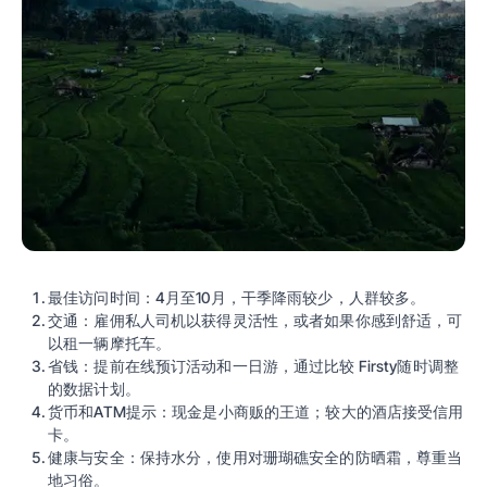
最佳访问时间：4月至10月，干季降雨较少，人群较多。
交通：雇佣私人司机以获得灵活性，或者如果你感到舒适，可
以租一辆摩托车。
省钱：提前在线预订活动和一日游，通过比较
Firsty
随时调整
的数据计划。
货币和ATM提示：现金是小商贩的王道；较大的酒店接受信用
卡。
健康与安全：保持水分，使用对珊瑚礁安全的防晒霜，尊重当
地习俗。