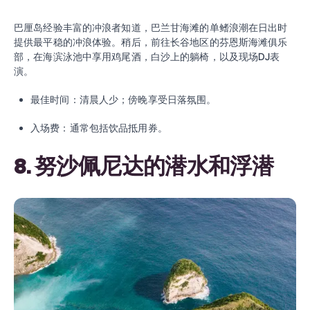
巴厘岛经验丰富的冲浪者知道，巴兰甘海滩的单鳍浪潮在日出时
提供最平稳的冲浪体验。稍后，前往长谷地区的芬恩斯海滩俱乐
部，在海滨泳池中享用鸡尾酒，白沙上的躺椅，以及现场DJ表
演。
最佳时间：清晨人少；傍晚享受日落氛围。
入场费：通常包括饮品抵用券。
8. 努沙佩尼达的潜水和浮潜