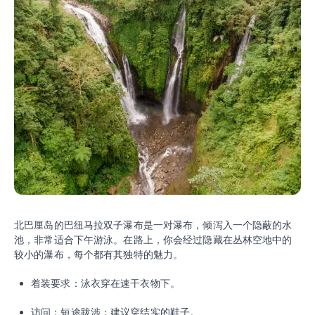
北巴厘岛的巴纽马拉双子瀑布是一对瀑布，倾泻入一个隐蔽的水
池，非常适合下午游泳。在路上，你会经过隐藏在丛林空地中的
较小的瀑布，每个都有其独特的魅力。
着装要求：泳衣穿在速干衣物下。
访问：短途跋涉；建议穿结实的鞋子。