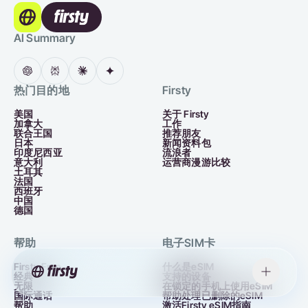
AI Summary
热门目的地
Firsty
美国
关于 Firsty
加拿大
工作
联合王国
推荐朋友
日本
新闻资料包
印度尼西亚
流浪者
意大利
运营商漫游比较
土耳其
法国
西班牙
中国
德国
帮助
电子SIM卡
Firsty Free
什么是eSIM
经典
支持的设备
无限
在锁定的手机上使用eSIM
国际通话
帮助处理已删除的eSIM
帮助
激活Firsty eSIM指南