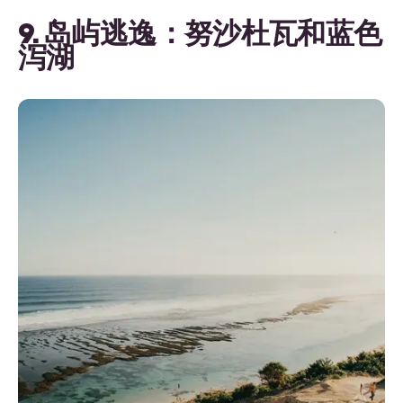
9. 岛屿逃逸：努沙杜瓦和蓝色
泻湖