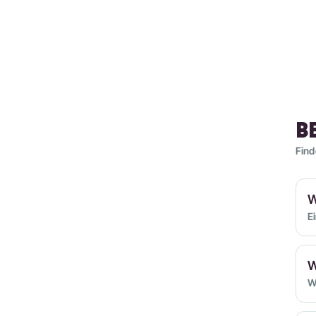
B
Find
W
E
W
W