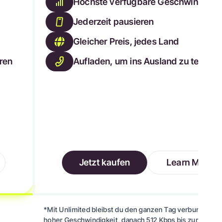
Höchste verfügbare Geschwindigke
Jederzeit pausieren
Gleicher Preis, jedes Land
eren
Aufladen, um ins Ausland zu telefon
Jetzt kaufen
Learn More
*Mit Unlimited bleibst du den ganzen Tag verbunden: 5
hoher Geschwindigkeit, danach 512 Kbps bis zum näch