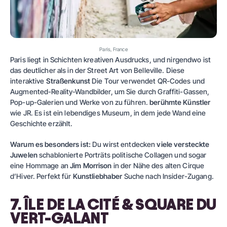
Paris, France
Paris liegt in Schichten kreativen Ausdrucks, und nirgendwo ist
das deutlicher als in der Street Art von Belleville. Diese
interaktive
Straßenkunst
Die Tour verwendet QR-Codes und
Augmented-Reality-Wandbilder, um Sie durch Graffiti-Gassen,
Pop-up-Galerien und Werke von zu führen.
berühmte Künstler
wie JR. Es ist ein lebendiges Museum, in dem jede Wand eine
Geschichte erzählt.
Warum es besonders ist:
Du wirst entdecken
viele versteckte
Juwelen
schablonierte Porträts politische Collagen und sogar
eine Hommage an
Jim Morrison
in der Nähe des alten Cirque
d’Hiver. Perfekt für
Kunstliebhaber
Suche nach Insider-Zugang.
7. ÎLE DE LA CITÉ & SQUARE DU
VERT-GALANT