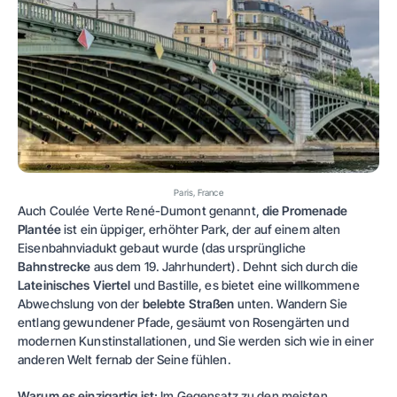
Paris, France
Auch Coulée Verte René-Dumont genannt,
die Promenade
Plantée
ist ein üppiger, erhöhter Park, der auf einem alten
Eisenbahnviadukt gebaut wurde (das ursprüngliche
Bahnstrecke
aus dem 19. Jahrhundert). Dehnt sich durch die
Lateinisches Viertel
und Bastille, es bietet eine willkommene
Abwechslung von der
belebte Straßen
unten. Wandern Sie
entlang gewundener Pfade, gesäumt von Rosengärten und
modernen Kunstinstallationen, und Sie werden sich wie in einer
anderen Welt fernab der Seine fühlen.
Warum es einzigartig ist:
Im Gegensatz zu den meisten