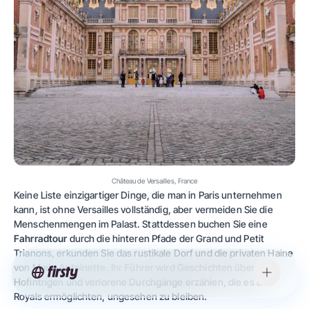
Château de Versailles, France
Keine Liste einzigartiger Dinge, die man in Paris unternehmen
kann, ist ohne Versailles vollständig, aber vermeiden Sie die
Menschenmengen im Palast. Stattdessen buchen Sie eine
Fahrradtour
durch die hinteren Pfade der Grand und Petit
Trianons, erkunden Sie das rustikale Dorf und die privaten Haine
von Marie Antoinette. Ihr Führer wird Geschichten über
Hofintrigen und verlorene Durchgänge erzählen, die es den
Royals ermöglichten, ungesehen zu bleiben.