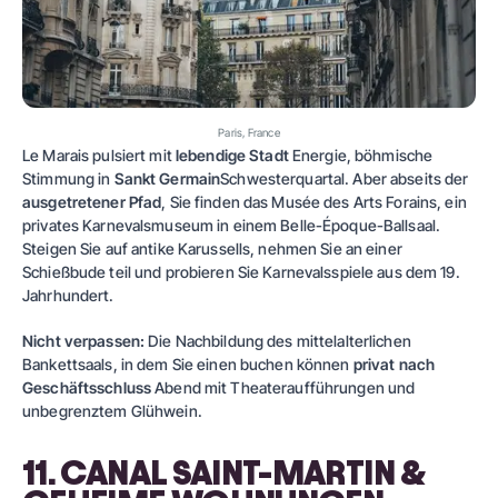
Paris, France
Le Marais pulsiert mit
lebendige Stadt
Energie, böhmische
Stimmung in
Sankt Germain
Schwesterquartal. Aber abseits der
ausgetretener Pfad
, Sie finden das Musée des Arts Forains, ein
privates Karnevalsmuseum in einem Belle-Époque-Ballsaal.
Steigen Sie auf antike Karussells, nehmen Sie an einer
Schießbude teil und probieren Sie Karnevalsspiele aus dem 19.
Jahrhundert.
Nicht verpassen:
Die Nachbildung des mittelalterlichen
Bankettsaals, in dem Sie einen buchen können
privat nach
Geschäftsschluss
Abend mit Theateraufführungen und
unbegrenztem Glühwein.
11. CANAL SAINT-MARTIN &