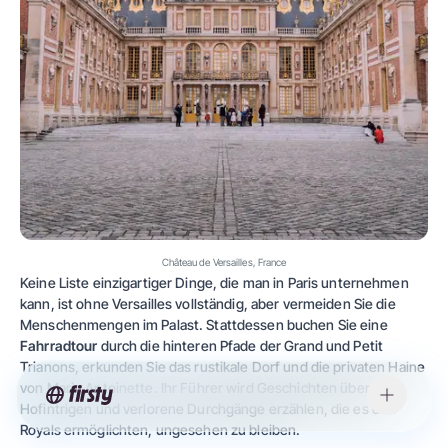
Château de Versailles, France
Keine Liste einzigartiger Dinge, die man in Paris unternehmen
kann, ist ohne Versailles vollständig, aber vermeiden Sie die
Menschenmengen im Palast. Stattdessen buchen Sie eine
Fahrradtour
durch die hinteren Pfade der Grand und Petit
Trianons, erkunden Sie das rustikale Dorf und die privaten Haine
von Marie Antoinette. Ihr Führer wird Geschichten über
Hofintrigen und verlorene Durchgänge erzählen, die es den
Royals ermöglichten, ungesehen zu bleiben.