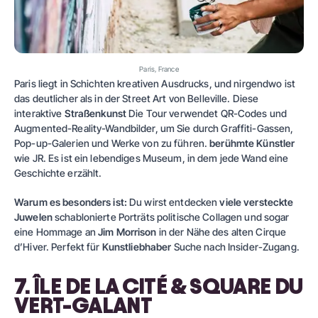
Paris, France
Paris liegt in Schichten kreativen Ausdrucks, und nirgendwo ist
das deutlicher als in der Street Art von Belleville. Diese
interaktive
Straßenkunst
Die Tour verwendet QR-Codes und
Augmented-Reality-Wandbilder, um Sie durch Graffiti-Gassen,
Pop-up-Galerien und Werke von zu führen.
berühmte Künstler
wie JR. Es ist ein lebendiges Museum, in dem jede Wand eine
Geschichte erzählt.
Warum es besonders ist:
Du wirst entdecken
viele versteckte
Juwelen
schablonierte Porträts politische Collagen und sogar
eine Hommage an
Jim Morrison
in der Nähe des alten Cirque
d’Hiver. Perfekt für
Kunstliebhaber
Suche nach Insider-Zugang.
7. ÎLE DE LA CITÉ & SQUARE DU
VERT-GALANT