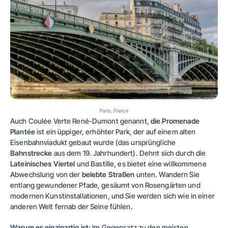
Paris, France
Auch Coulée Verte René-Dumont genannt,
die Promenade
Plantée
ist ein üppiger, erhöhter Park, der auf einem alten
Eisenbahnviadukt gebaut wurde (das ursprüngliche
Bahnstrecke
aus dem 19. Jahrhundert). Dehnt sich durch die
Lateinisches Viertel
und Bastille, es bietet eine willkommene
Abwechslung von der
belebte Straßen
unten. Wandern Sie
entlang gewundener Pfade, gesäumt von Rosengärten und
modernen Kunstinstallationen, und Sie werden sich wie in einer
anderen Welt fernab der Seine fühlen.
Warum es einzigartig ist:
Im Gegensatz zu den meisten