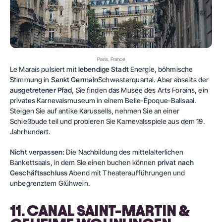
Paris, France
Le Marais pulsiert mit
lebendige Stadt
Energie, böhmische
Stimmung in
Sankt Germain
Schwesterquartal. Aber abseits der
ausgetretener Pfad
, Sie finden das Musée des Arts Forains, ein
privates Karnevalsmuseum in einem Belle-Époque-Ballsaal.
Steigen Sie auf antike Karussells, nehmen Sie an einer
Schießbude teil und probieren Sie Karnevalsspiele aus dem 19.
Jahrhundert.
Nicht verpassen:
Die Nachbildung des mittelalterlichen
Bankettsaals, in dem Sie einen buchen können
privat nach
Geschäftsschluss
Abend mit Theateraufführungen und
unbegrenztem Glühwein.
11. CANAL SAINT-MARTIN &