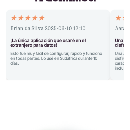
Brian da Silva
2025-06-10 12:10
Aarav
¡La única aplicación que usaré en el
Una ap
extranjero para datos!
disfrut
Esto fue muy fácil de configurar, rápido y funcionó
Una apli
en todas partes. Lo usé en Sudáfrica durante 10
disfruta
días.
caracter
incluso 