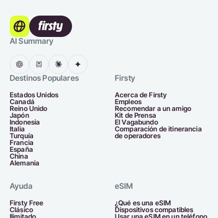
AI Summary
Destinos Populares
Firsty
Estados Unidos
Acerca de Firsty
Canadá
Empleos
Reino Unido
Recomendar a un amigo
Japón
Kit de Prensa
Indonesia
El Vagabundo
Italia
Comparación de itinerancia
Turquía
de operadores
Francia
España
China
Alemania
Ayuda
eSIM
Firsty Free
¿Qué es una eSIM
Clásico
Dispositivos compatibles
Ilimitado
Usar una eSIM en un teléfono