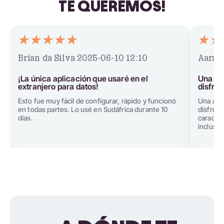
TE QUEREMOS!
Brian da Silva
2025-06-10 12:10
Aarav
¡La única aplicación que usaré en el
Una ap
extranjero para datos!
disfrut
Esto fue muy fácil de configurar, rápido y funcionó
Una apli
en todas partes. Lo usé en Sudáfrica durante 10
disfruta
días.
caracter
incluso 