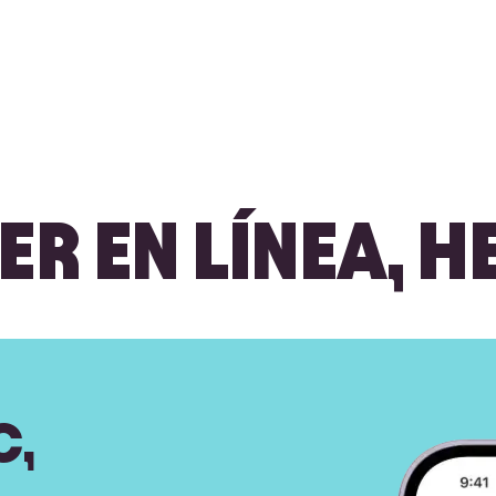
R EN LÍNEA, H
C,