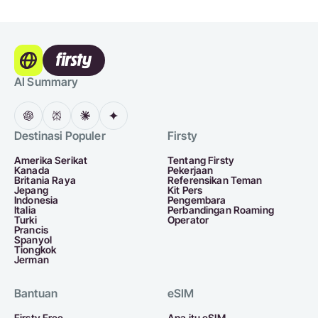
AI Summary
Destinasi Populer
Firsty
Amerika Serikat
Tentang Firsty
Kanada
Pekerjaan
Britania Raya
Referensikan Teman
Jepang
Kit Pers
Indonesia
Pengembara
Italia
Perbandingan Roaming
Turki
Operator
Prancis
Spanyol
Tiongkok
Jerman
Bantuan
eSIM
Firsty Free
Apa itu eSIM