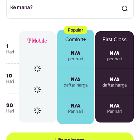
Ke mana?
Popular
Comfort+
First Class
1
Hari
N/A
N/A
per hari
per hari
10
N/A
N/A
Hari
daftar harga
daftar harga
30
N/A
N/A
Hari
Per hari
Per hari
Hitung harga