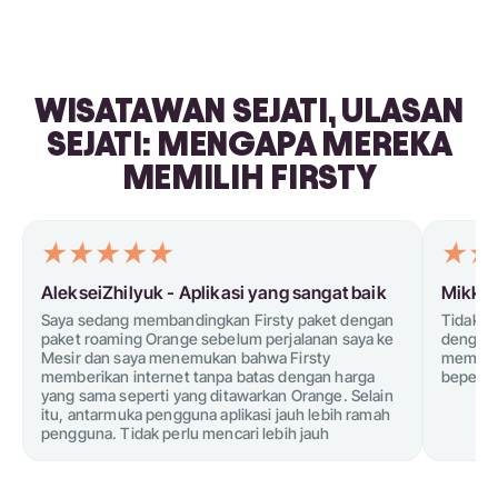
WISATAWAN SEJATI, ULASAN
SEJATI: MENGAPA MEREKA
MEMILIH FIRSTY
AlekseiZhilyuk -
Aplikasi yang sangat baik
Mikkel
Saya sedang membandingkan Firsty paket dengan
Tidak ya
paket roaming Orange sebelum perjalanan saya ke
dengan 
Mesir dan saya menemukan bahwa Firsty
membuat
memberikan internet tanpa batas dengan harga
bepergi
yang sama seperti yang ditawarkan Orange. Selain
itu, antarmuka pengguna aplikasi jauh lebih ramah
pengguna. Tidak perlu mencari lebih jauh