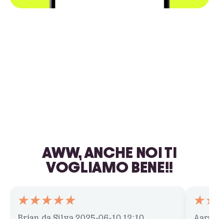
AWW, ANCHE NOI TI
VOGLIAMO BENE!!
Brian da Silva
2025-06-10 12:10
Aarav