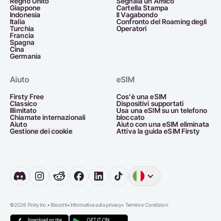
Regno Unito
Segnala un Amico
Giappone
Cartella Stampa
Indonesia
Il Vagabondo
Italia
Confronto del Roaming degli
Turchia
Operatori
Francia
Spagna
Cina
Germania
Aiuto
eSIM
Firsty Free
Cos'è una eSIM
Classico
Dispositivi supportati
Illimitato
Usa una eSIM su un telefono
Chiamate internazionali
bloccato
Aiuto
Aiuto con una eSIM eliminata
Gestione dei cookie
Attiva la guida eSIM Firsty
Inglese
Germania
O
©2026 Firsty Inc.
•
Biscotti
•
Informativa sulla privacy
•
Termini e Condizioni