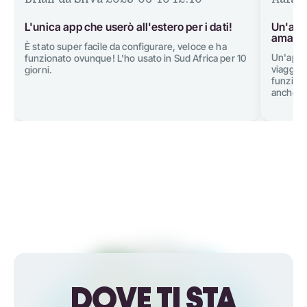
L'unica app che userò all'estero per i dati!
Un'app 
amano 
È stato super facile da configurare, veloce e ha
Un'app 
funzionato ovunque! L'ho usato in Sud Africa per 10
viaggiar
giorni.
funziona
anche un
DOVE TI STA