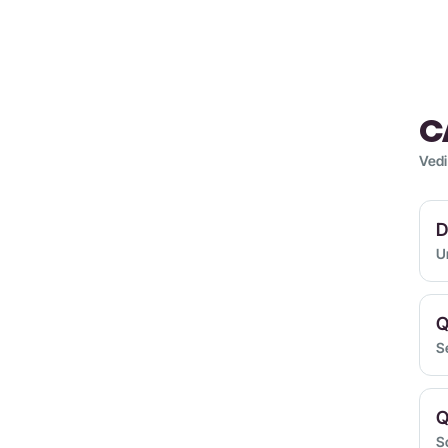
C
Vedi
D
U
Q
S
Q
Sc