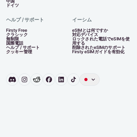
中国
ドイツ
ヘルプ / サポート
イーシム
Firsty Free
eSIMとは何ですか
クラシック
対応デバイス
無制限
ロックされた電話でeSIMを使
国際電話
用する
ヘルプ / サポート
削除されたeSIMのサポート
クッキー管理
Firsty eSIMガイドを有効化
英
語
ド
イ
ツ
オ
ラ
ン
ダ
語