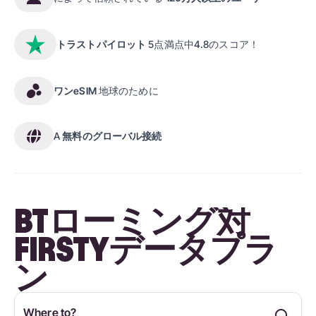
トラストパイロット
5点満点中4.8のスコア！
ワンeSIM
地球のために
A
無料のグローバル接続
BTローミング対
FIRSTYデータプラ
ン
Where to?