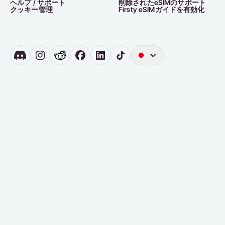
ヘルプ / サポート
削除されたeSIMのサポート
クッキー管理
Firsty eSIMガイドを有効化
英
語
ド
イ
ツ
オ
ラ
ン
ダ
語
ス
ペ
イ
ン
語
ポ
ル