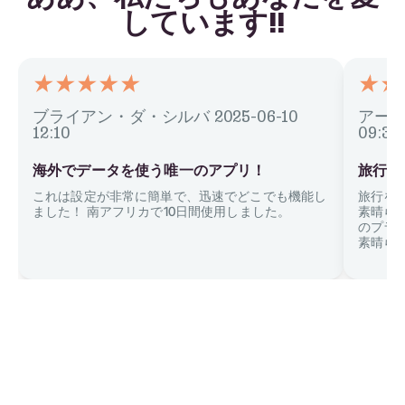
しています!!
ブライアン・ダ・シルバ
2025-06-10
アー
12:10
09:31
海外でデータを使う唯一のアプリ！
旅行を
これは設定が非常に簡単で、迅速でどこでも機能し
旅行を
ました！ 南アフリカで10日間使用しました。
素晴ら
のプラ
素晴ら