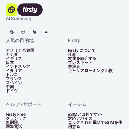
AI Summary
人気の目的地
Firsty
アメリカ合衆国
Firsty について
カナダ
仕事
イギリス
友達を紹介する
日本
プレスキット
インドネシア
放浪者
イタリア
キャリアローミング比較
トルコ
フランス
スペイン
中国
ドイツ
ヘルプ / サポート
イーシム
Firsty Free
eSIMとは何ですか
クラシック
対応デバイス
無制限
ロックされた電話でeSIMを使
国際電話
用する