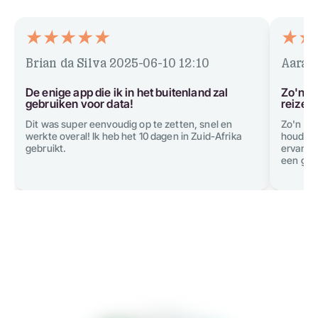
Brian da Silva
2025-06-10 12:10
Aarav
De enige app die ik in het buitenland zal
Zo'n g
gebruiken voor data!
reizen
Dit was super eenvoudig op te zetten, snel en
Zo'n ge
werkte overal! Ik heb het 10 dagen in Zuid-Afrika
houden 
gebruikt.
ervan. A
een grat