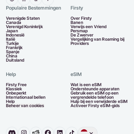
Populaire Bestemmingen
Firsty
Verenigde Staten
Over Firsty
Canada
Banen
Verenigd Koninkrijk
Verwijs een Vriend
Japan
Persmap
Indonesië
De Zwerver
Italië
Vergelijking van Roaming bij
Turkije
Providers
Frankrijk
Spanje
China
Duitsland
Help
eSIM
Firsty Free
Wat is een eSIM
Klassiek
Ondersteunde apparaten
Onbeperkt
Gebruik een eSIM op een
Internationaal bellen
vergrendelde telefoon
Help
Hulp bij een verwijderde eSIM
Beheer van cookies
Activeer Firsty eSIM-gids
Engels
Duitsland
Ne