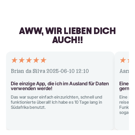
AWW, WIR LIEBEN DICH
AUCH!!
Brian da Silva
2025-06-10 12:10
Aarav
Die einzige App, die ich im Ausland für Daten
Eine s
verwenden werde!
gerne 
Das war super einfach einzurichten, schnell und
Eine so
funktionierte überall! Ich habe es 10 Tage lang in
reisen, 
Südafrika benutzt.
Funktion
sogar ei