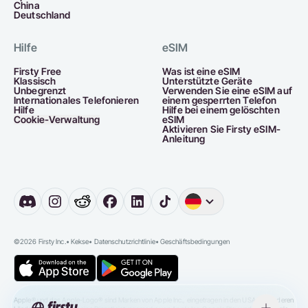
China
Deutschland
Hilfe
eSIM
Firsty Free
Was ist eine eSIM
Klassisch
Unterstützte Geräte
Unbegrenzt
Verwenden Sie eine eSIM auf
Internationales Telefonieren
einem gesperrten Telefon
Hilfe
Hilfe bei einem gelöschten
Cookie-Verwaltung
eSIM
Aktivieren Sie Firsty eSIM-
Anleitung
Englisch
Deutschla
©2026 Firsty Inc.
•
Kekse
•
Datenschutzrichtlinie
•
Geschäftsbedingungen
Apple® und das Apple-Logo® sind Marken von Apple Inc., eingetragen in den USA und anderen