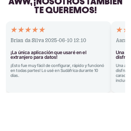
AWW, ¡NOSOTROS TAMBIÉN
TE QUEREMOS!
Brian da Silva
2025-06-10 12:10
Aarav
¡La única aplicación que usaré en el
Una ap
extranjero para datos!
disfrut
¡Esto fue muy fácil de configurar, rápido y funcionó
Una apli
en todas partes! Lo usé en Sudáfrica durante 10
disfruta
días.
caracter
incluso 