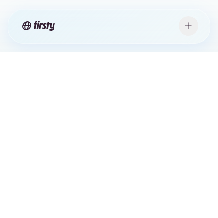
CONNECTIVITÉ
POUR CHAQUE
APPAREIL
Une carte SIM, chaque appareil, 180 pays, et
plus sécurisé que le WiFi par défaut. Des
ordinateurs portables et terminaux de
paiement aux machines industrielles, Firsty
remplace plusieurs contrats d'opérateurs par
une couche de connectivité mondiale unique.