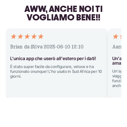
AWW, ANCHE NOI TI
VOGLIAMO BENE!!
Brian da Silva
2025-06-10 12:10
Aarav
L'unica app che userò all'estero per i dati!
Un'app 
amano 
È stato super facile da configurare, veloce e ha
Un'app 
funzionato ovunque! L'ho usato in Sud Africa per 10
viaggiar
giorni.
funziona
anche un