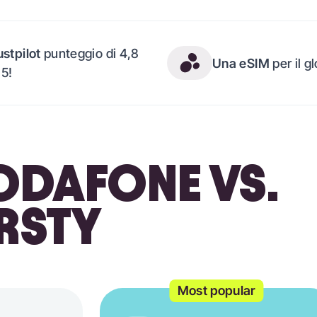
ustpilot
punteggio di 4,8
Una eSIM
per il g
 5!
DAFONE VS.
IRSTY
Most popular