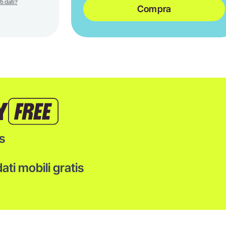
i dati?
Compra
Y
s
ati mobili gratis