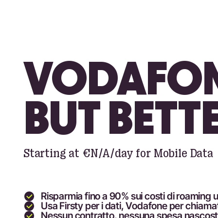
VODAFON
BUT BETT
Starting at
€N/A
/day for Mobile Data
Risparmia fino a 90
% sui costi di roaming 
Usa Firsty per i dati, Vodafone per chiam
Nessun contratto, nessuna spesa nascos