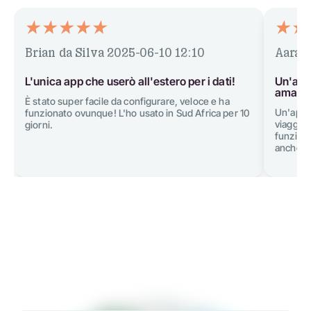
Brian da Silva
2025-06-10 12:10
Aarav
L'unica app che userò all'estero per i dati!
Un'app 
amano 
È stato super facile da configurare, veloce e ha
Un'app 
funzionato ovunque! L'ho usato in Sud Africa per 10
viaggiar
giorni.
funziona
anche un