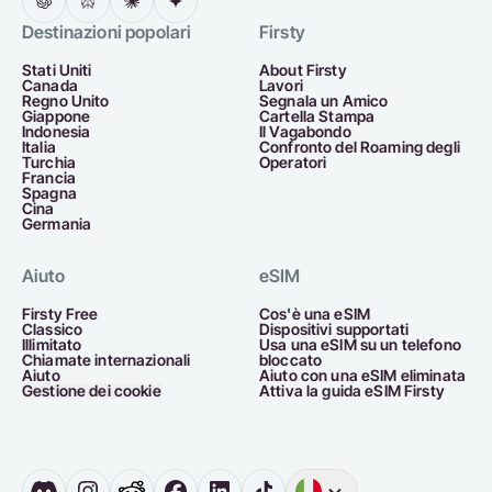
Destinazioni popolari
Firsty
Stati Uniti
About Firsty
Canada
Lavori
Regno Unito
Segnala un Amico
Giappone
Cartella Stampa
Indonesia
Il Vagabondo
Italia
Confronto del Roaming degli
Turchia
Operatori
Francia
Spagna
Cina
Germania
Aiuto
eSIM
Firsty Free
Cos'è una eSIM
Classico
Dispositivi supportati
Illimitato
Usa una eSIM su un telefono
Chiamate internazionali
bloccato
Aiuto
Aiuto con una eSIM eliminata
Gestione dei cookie
Attiva la guida eSIM Firsty
Inglese
Germania
O