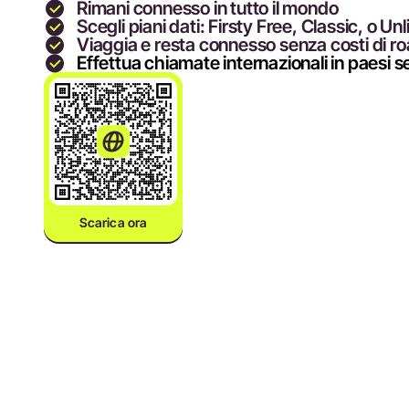
Rimani connesso in tutto il mondo
Scegli piani dati: Firsty Free, Classic, o Un
Viaggia e resta connesso senza costi di r
Effettua chiamate internazionali in paesi s
Scarica ora