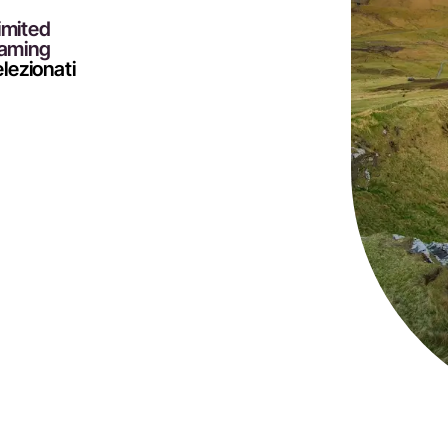
limited
oaming
elezionati