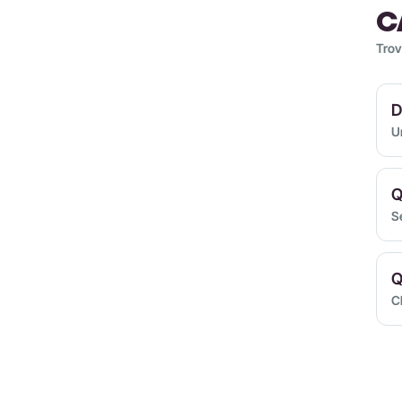
C
Trov
D
U
Q
S
Q
Cl