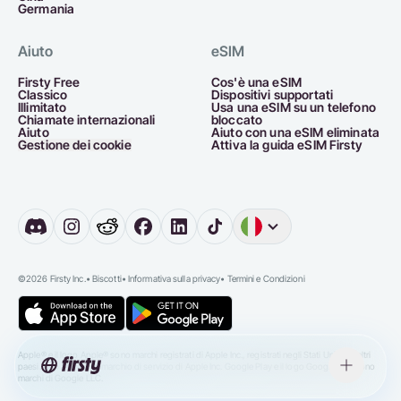
Germania
Aiuto
eSIM
Firsty Free
Cos'è una eSIM
Classico
Dispositivi supportati
Illimitato
Usa una eSIM su un telefono
Chiamate internazionali
bloccato
Aiuto
Aiuto con una eSIM eliminata
Gestione dei cookie
Attiva la guida eSIM Firsty
Inglese
Germania
O
©2026 Firsty Inc.
•
Biscotti
•
Informativa sulla privacy
•
Termini e Condizioni
Apple® e il logo Apple® sono marchi registrati di Apple Inc., registrati negli Stati Uniti e in altri
paesi. App Store è un marchio di servizio di Apple Inc. Google Play e il logo Google Play sono
marchi di Google LLC.