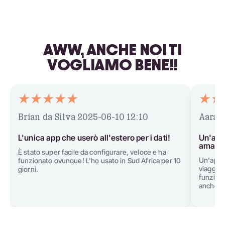
AWW, ANCHE NOI TI
VOGLIAMO BENE!!
Brian da Silva
2025-06-10 12:10
Aarav
L'unica app che userò all'estero per i dati!
Un'app 
amano 
È stato super facile da configurare, veloce e ha
Un'app 
funzionato ovunque! L'ho usato in Sud Africa per 10
viaggiar
giorni.
funziona
anche un