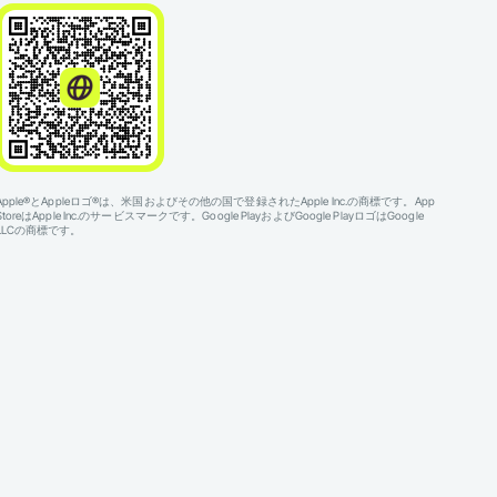
Apple®とAppleロゴ®は、米国およびその他の国で登録されたApple Inc.の商標です。App
StoreはApple Inc.のサービスマークです。Google PlayおよびGoogle PlayロゴはGoogle
LLCの商標です。