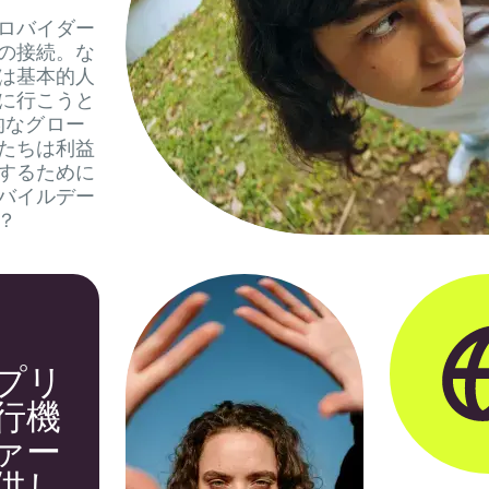
ロバイダー
の接続。な
は基本的人
に行こうと
的なグロー
たちは利益
するために
バイルデー
？
プリ
行機
ァー
供し