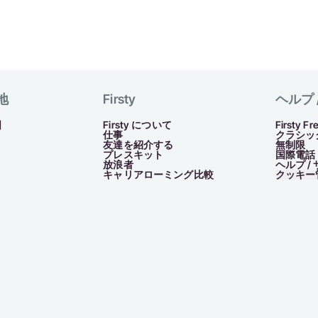
地
Firsty
ヘルプ 
国
Firsty について
Firsty Fr
仕事
クラシッ
友達を紹介する
無制限
プレスキット
国際電話
放浪者
ヘルプ /
キャリアローミング比較
クッキー