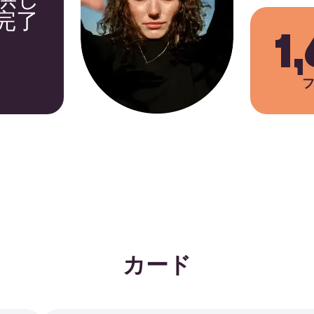
完了
1
カード