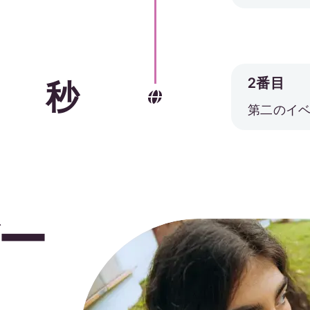
2番目
秒
第二のイ
ー