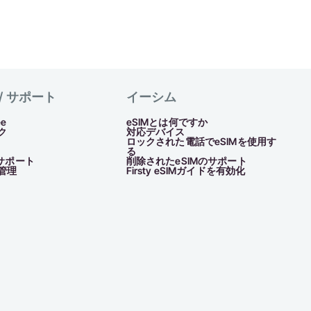
/ サポート
イーシム
ee
eSIMとは何ですか
ク
対応デバイス
ロックされた電話でeSIMを使用す
る
 サポート
削除されたeSIMのサポート
管理
Firsty eSIMガイドを有効化