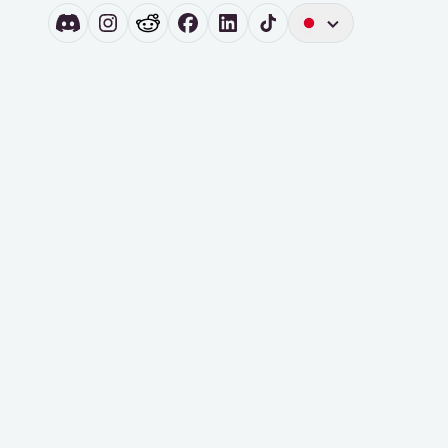
英
語
ド
イ
ツ
オ
ラ
ン
ダ
語
ス
ペ
イ
ン
語
ポ
ル