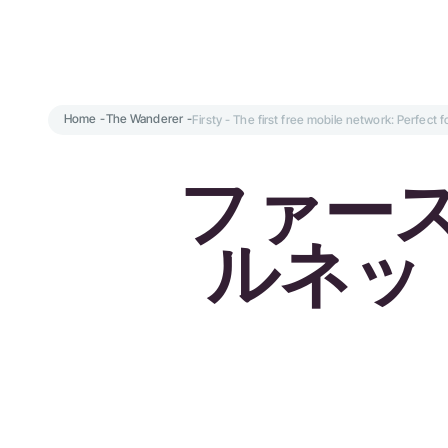
Home
-
The Wanderer
-
Firsty - The first free mobile network: Perfect 
ファース
ルネッ