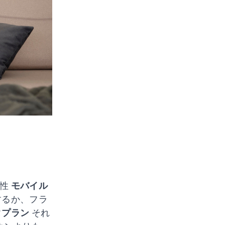
頼性
モバイル
するか、フラ
タプラン
それ