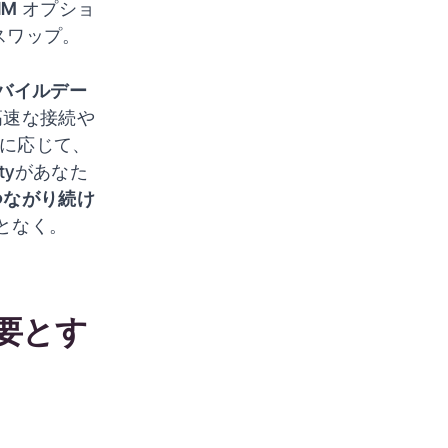
IM
オプショ
スワップ。
バイルデー
高速な接続や
に応じて、
tyがあなた
つながり続け
となく。
要とす