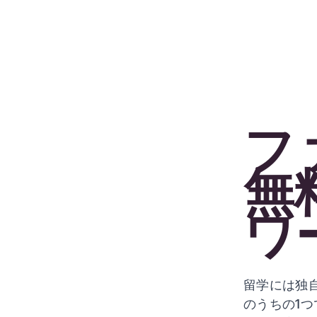
フ
無
ワ
留学には独
のうちの1つ