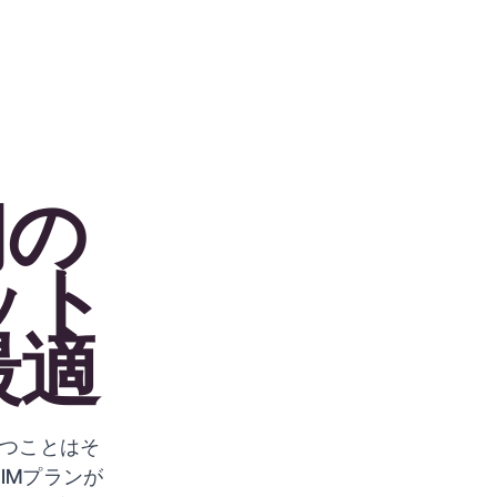
初の
ット
最適
つことはそ
IMプランが