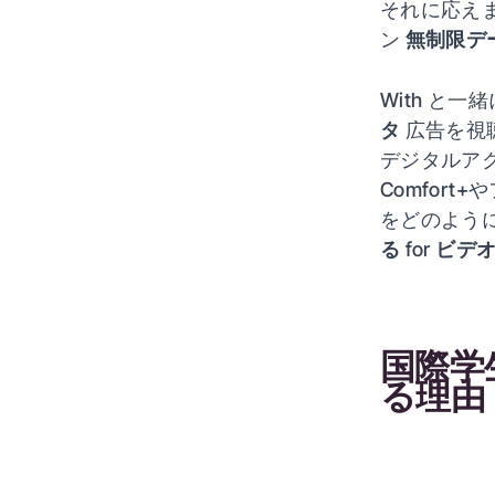
それに応え
ン
無制限デ
With と一
タ
広告を視
デジタルア
Comfor
をどのよう
る
for
ビデ
国際学
る理由