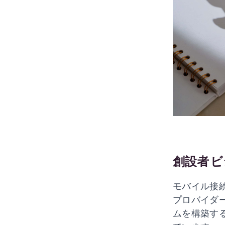
創設者
ビ
モバイル接
プロバイダ
ムを構築す