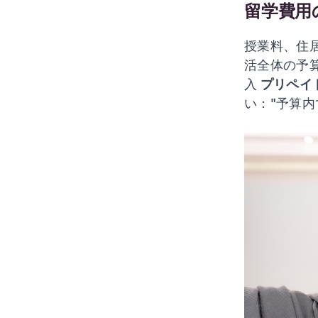
留学費用
授業料、住
活全体の予
入
プリペイ
い："
予算内