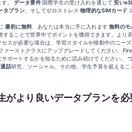
ます。
データ要件
国際学生の受け入れを通じて
安いeS
ータプラン
、そしてゼロストレス
物理的なSIMカード
緒に
最初に無料
、あなたは本当に手に入れます
無料のモ
聴することで世界中でポイントを獲得できます。より
クセスが必要な場合は、学習スタイルや移動中のニーズ
t+やファーストクラスにアップグレードしてください。Firs
にサポートするかを知るために読み続けてください。
オ通話
研究、ソーシャル、その他、学生予算を超えるこ
生がより良いデータプランを必