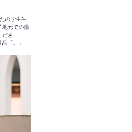
たの学生生
グ
地元での購
くださ
替品
「。」