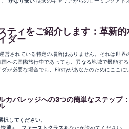
く、
かなり安い
従来のキャリアからのローミングアド
スティをご紹介します：革新的な
イダー
には、運営されている特定の場所はありません。それは世界
韓国への国際旅行中であっても、異なる地域で機能する
ダが必要な場合でも、Firstyがあなたのためにここに
ルカバレッジへの3つの簡単なステップ
ル
選択してください。
、
快適
+、
ファーストクラス
あなたが決めてください。