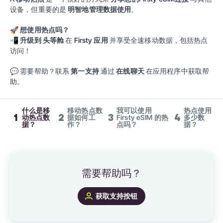
设备，但重要的是
明智地管理数据使用
。
🚀
想使用热点吗？
📲
升级到
头等舱
在
Firsty 应用
并享受全速移动数据，包括热点
访问！
💬
需要帮助？联系
第一支持
通过
在线聊天
在应用程序中获取帮
助。
什么是移
移动热点数
我可以使用
热点使用
1
2
3
4
动热点数
据如何工
Firsty eSIM 的热
多少数
据？
作？
点吗？
据？
需要帮助吗？
获取支持按钮