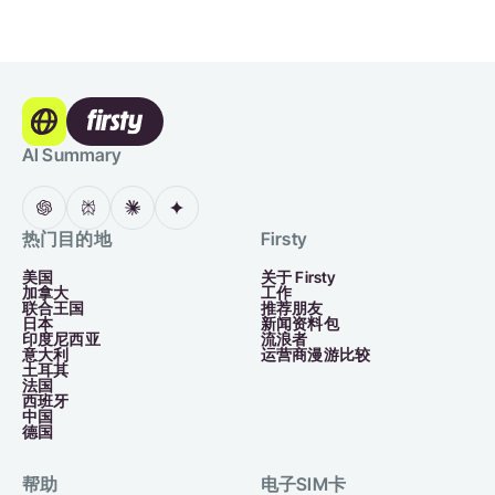
AI Summary
热门目的地
Firsty
美国
关于 Firsty
加拿大
工作
联合王国
推荐朋友
日本
新闻资料包
印度尼西亚
流浪者
意大利
运营商漫游比较
土耳其
法国
西班牙
中国
德国
帮助
电子SIM卡