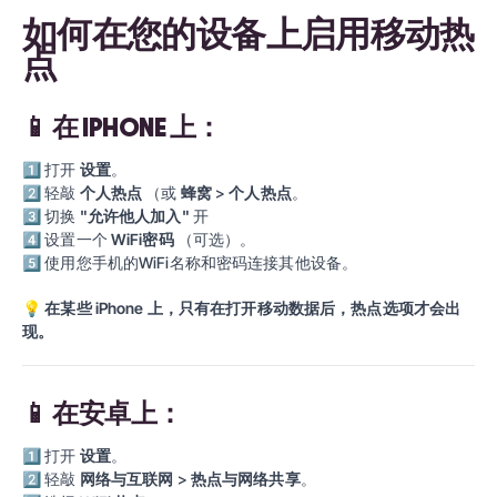
如何在您的设备上启用移动热
点
📱
在 IPHONE 上：
1⃣
打开
设置
。
2⃣
轻敲
个人热点
（或
蜂窝
>
个人热点
。
3⃣
切换
"允许他人加入"
开
4⃣
设置一个
WiFi密码
（可选）。
5⃣
使用您手机的WiFi名称和密码连接其他设备。
💡
在某些 iPhone 上，只有在打开移动数据后，热点选项才会出
现。
📱
在安卓上：
1⃣
打开
设置
。
2⃣
轻敲
网络与互联网
>
热点与网络共享
。