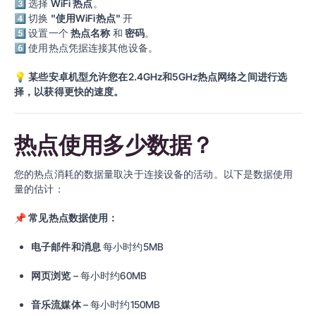
3⃣
选择
WiFi 热点
。
4⃣
切换
"使用WiFi热点"
开
5⃣
设置一个
热点名称
和
密码
。
6⃣
使用热点凭据连接其他设备。
💡
某些安卓机型允许您在2.4GHz和5GHz热点网络之间进行选
择，以获得更快的速度。
热点使用多少数据？
您的热点消耗的数据量取决于连接设备的活动。以下是数据使用
量的估计：
📌
常见热点数据使用：
电子邮件和消息
每小时约5MB
网页浏览
– 每小时约60MB
音乐流媒体
– 每小时约150MB