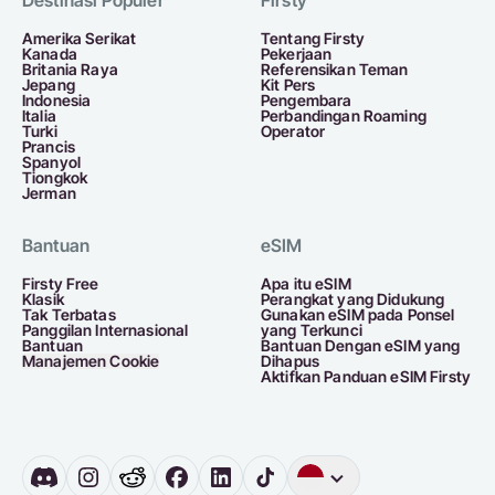
Destinasi Populer
Firsty
Amerika Serikat
Tentang Firsty
Kanada
Pekerjaan
Britania Raya
Referensikan Teman
Jepang
Kit Pers
Indonesia
Pengembara
Italia
Perbandingan Roaming
Turki
Operator
Prancis
Spanyol
Tiongkok
Jerman
Bantuan
eSIM
Firsty Free
Apa itu eSIM
Klasik
Perangkat yang Didukung
Tak Terbatas
Gunakan eSIM pada Ponsel
Panggilan Internasional
yang Terkunci
Bantuan
Bantuan Dengan eSIM yang
Manajemen Cookie
Dihapus
Aktifkan Panduan eSIM Firsty
Bahasa
Inggris
Jerman
Bel