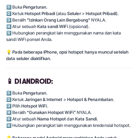
1⃣
Buka
Pengaturan
.
2⃣
Ketuk
Hotspot Pribadi
(atau
Seluler
>
Hotspot Pribadi
).
3⃣
Beralih
"Izinkan Orang Lain Bergabung"
NYALA.
4⃣
Atur sebuah
Kata sandi WiFi
(opsional).
5⃣
Hubungkan perangkat lain menggunakan nama dan kata
sandi WiFi ponsel Anda.
💡
Pada beberapa iPhone, opsi hotspot hanya muncul setelah
data seluler diaktifkan.
📱
DI ANDROID:
1⃣
Buka
Pengaturan
.
2⃣
Ketuk
Jaringan & Internet
>
Hotspot & Penambatan
.
3⃣
Pilih
Hotspot WiFi
.
4⃣
Beralih
"Gunakan Hotspot WiFi"
NYALA.
5⃣
Atur sebuah
Nama Hotspot
dan
Kata Sandi
.
6⃣
Hubungkan perangkat lain menggunakan kredensial hotspot.
💡
Beberapa model Android memungkinkan Anda untuk