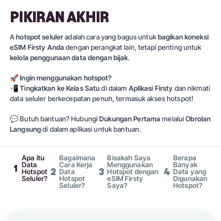
PIKIRAN AKHIR
A
hotspot seluler
adalah cara yang bagus untuk
bagikan koneksi
eSIM Firsty Anda
dengan perangkat lain, tetapi penting untuk
kelola penggunaan data dengan bijak
.
🚀
Ingin menggunakan hotspot?
📲
Tingkatkan ke
Kelas Satu
di dalam
Aplikasi Firsty
dan nikmati
data seluler berkecepatan penuh, termasuk akses hotspot!
💬
Butuh bantuan? Hubungi
Dukungan Pertama
melalui
Obrolan
Langsung
di dalam aplikasi untuk bantuan.
Apa itu
Bagaimana
Bisakah Saya
Berapa
Data
Cara Kerja
Menggunakan
Banyak
1
2
3
4
Hotspot
Data
Hotspot dengan
Data yang
Seluler?
Hotspot
eSIM Firsty
Digunakan
Seluler?
Saya?
Hotspot?