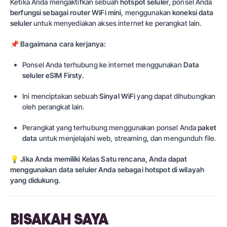
Ketika Anda mengaktifkan sebuah
hotspot seluler
, ponsel Anda
berfungsi sebagai router WiFi mini
, menggunakan
koneksi data
seluler
untuk menyediakan akses internet ke perangkat lain.
📌
Bagaimana cara kerjanya:
Ponsel Anda terhubung ke internet menggunakan
Data
seluler eSIM Firsty
.
Ini menciptakan sebuah
Sinyal WiFi
yang dapat dihubungkan
oleh perangkat lain.
Perangkat yang terhubung menggunakan ponsel Anda
paket
data
untuk menjelajahi web, streaming, dan mengunduh file.
💡
Jika Anda memiliki
Kelas Satu
rencana, Anda dapat
menggunakan data seluler Anda sebagai hotspot di wilayah
yang didukung.
BISAKAH SAYA