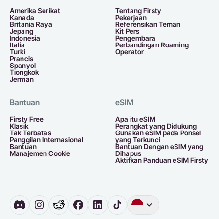
Amerika Serikat
Tentang Firsty
Kanada
Pekerjaan
Britania Raya
Referensikan Teman
Jepang
Kit Pers
Indonesia
Pengembara
Italia
Perbandingan Roaming
Turki
Operator
Prancis
Spanyol
Tiongkok
Jerman
Bantuan
eSIM
Firsty Free
Apa itu eSIM
Klasik
Perangkat yang Didukung
Tak Terbatas
Gunakan eSIM pada Ponsel
Panggilan Internasional
yang Terkunci
Bantuan
Bantuan Dengan eSIM yang
Manajemen Cookie
Dihapus
Aktifkan Panduan eSIM Firsty
Bahasa
Inggris
Jerman
Bel