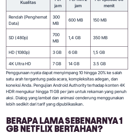
Kualitas
jam
jam
menit
Rendah (Penghemat
300
600 MB
150 MB
Data)
MB
700
SD (480p)
1,4 GB
350 MB
MB
HD (1080p)
3 GB
6 GB
1,5 GB
4K Ultra HD
7 GB
14 GB
3.5 GB
Penggunaan nyata dapat menyimpang 10 hingga 20% ke salah
satu arah tergantung pada acara, kompleksitas adegan, dan
koneksi Anda. Pengujian Android Authority terhadap konten 4K
HDR mengukur hingga 11 GB per jam untuk rekaman yang penuh
aksi. Dialog yang lambat dan animasi cenderung menggunakan
lebih sedikit dari tarif yang dipublikasikan.
BERAPA LAMA SEBENARNYA 1
GB NETFLIX BERTAHAN?