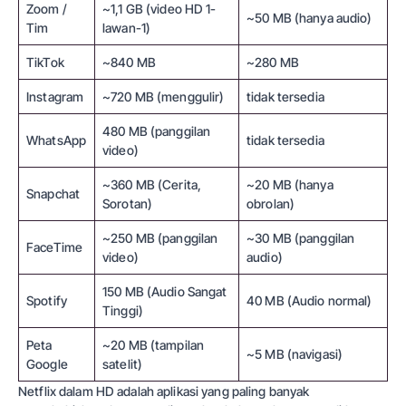
Zoom /
~1,1 GB (video HD 1-
~50 MB (hanya audio)
Tim
lawan-1)
TikTok
~840 MB
~280 MB
Instagram
~720 MB (menggulir)
tidak tersedia
480 MB (panggilan
WhatsApp
tidak tersedia
video)
~360 MB (Cerita,
~20 MB (hanya
Snapchat
Sorotan)
obrolan)
~250 MB (panggilan
~30 MB (panggilan
FaceTime
video)
audio)
150 MB (Audio Sangat
Spotify
40 MB (Audio normal)
Tinggi)
Peta
~20 MB (tampilan
~5 MB (navigasi)
Google
satelit)
Netflix dalam HD adalah aplikasi yang paling banyak