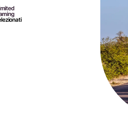
limited
oaming
elezionati