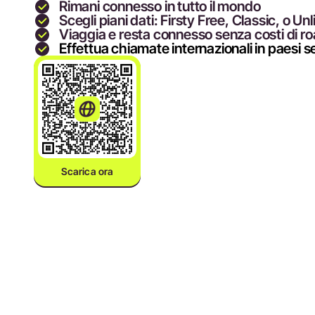
Rimani connesso in tutto il mondo
Scegli piani dati: Firsty Free, Classic, o Un
Viaggia e resta connesso senza costi di r
Effettua chiamate internazionali in paesi s
Scarica ora