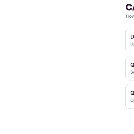
C
Trov
D
U
Q
S
Q
Cl