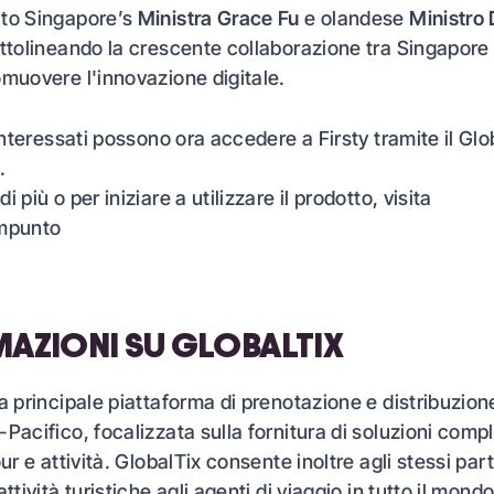
ato Singapore’s
Ministra Grace Fu
e olandese
Ministro 
ottolineando la crescente collaborazione tra Singapore 
omuovere l'innovazione digitale.
 interessati possono ora accedere a Firsty tramite il Glo
.
i più o per iniziare a utilizzare il prodotto, visita
m
punto
AZIONI SU GLOBALTIX
la principale piattaforma di prenotazione e distribuzion
-Pacifico, focalizzata sulla fornitura di soluzioni comp
our e attività. GlobalTix consente inoltre agli stessi par
attività turistiche agli agenti di viaggio in tutto il mon