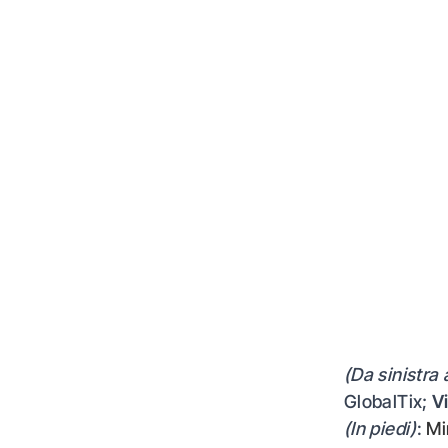
(Da sinistra 
GlobalTix;
V
(In piedi)
:
Mi