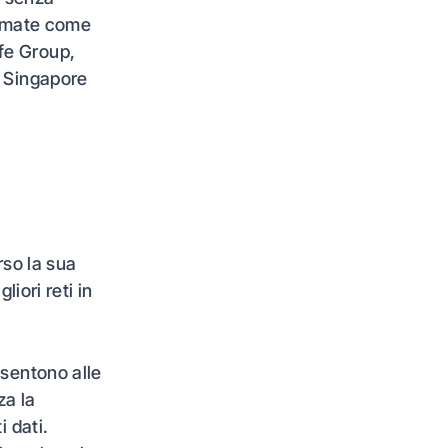
inomate come
fe Group,
e Singapore
rso la sua
liori reti in
sentono alle
za la
i dati.