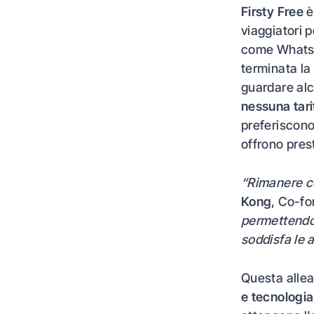
Firsty Free
è
viaggiatori 
come WhatsA
terminata la
guardare alc
nessuna tari
preferiscono
offrono prest
“Rimanere co
Kong
, Co-fo
permettendo a
soddisfa le a
Questa allea
e tecnologia