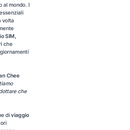
o al mondo. I
essenziali
 volta
emente
o SIM,
ri che
ggiornamenti
an Chee
stiamo
adottare che
ne di
viaggio
ori