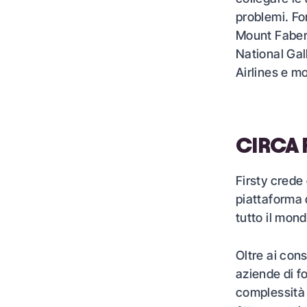
problemi. Fo
Mount Faber 
National Gal
Airlines e mo
CIRCA 
Firsty crede 
piattaforma d
tutto il mond
Oltre ai con
aziende di fo
complessità d