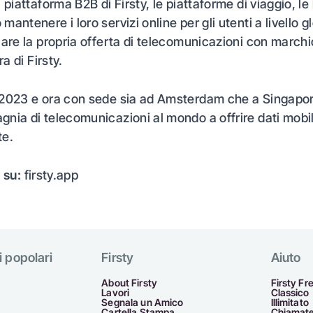
 piattaforma B2B di Firsty, le piattaforme di viaggio, le
antenere i loro servizi online per gli utenti a livello g
iare la propria offerta di telecomunicazioni con marchi
ra di Firsty.
2023 e ora con sede sia ad Amsterdam che a Singapore,
nia di telecomunicazioni al mondo a offrire dati mobil
te.
 su:
firsty.app
i popolari
Firsty
Aiuto
About Firsty
Firsty Fr
Lavori
Classico
Segnala un Amico
Illimitato
Cartella Stampa
Chiamate 