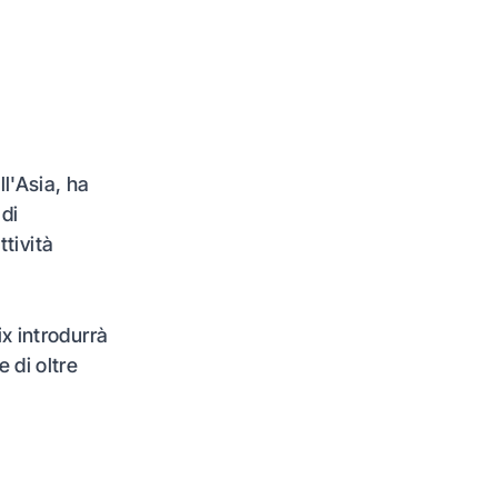
ll'Asia, ha
 di
tività
ix introdurrà
e di oltre