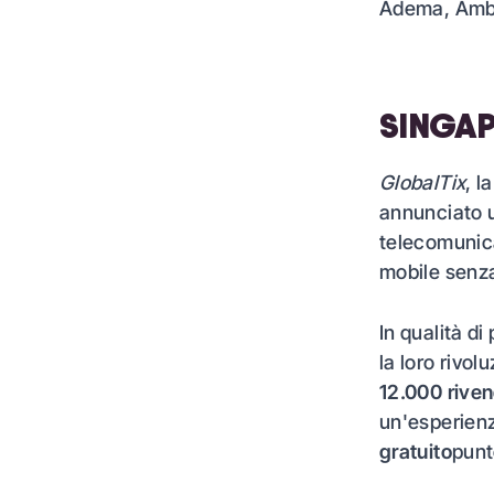
Adema, Amba
SINGAP
GlobalTix
, l
annunciato 
telecomunica
mobile senza 
In qualità di
la loro rivol
12.000 riven
un'esperienz
gratuito
pun