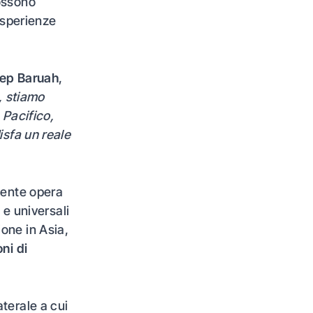
ossono
 esperienze
ep Baruah
,
a, stiamo
 Pacifico,
isfa un reale
mente opera
 e universali
one in Asia,
oni di
terale a cui