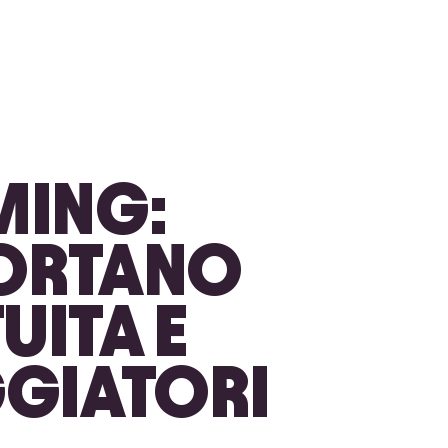
MING:
PORTANO
UITA E
GGIATORI