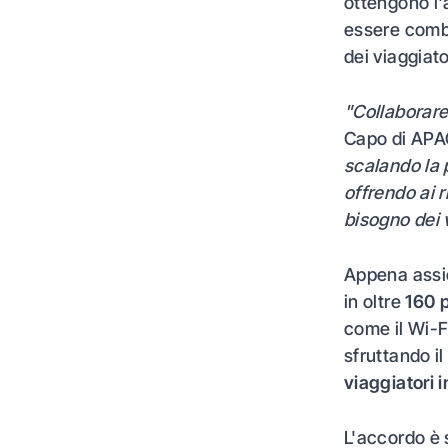
ottengono l
essere combi
dei viaggiat
"Collaborare
Capo di APAC
scalando la p
offrendo ai 
bisogno dei v
Appena assi
in oltre
160 
come il Wi-F
sfruttando i
viaggiatori i
L'accordo è 