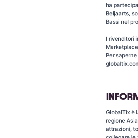
ha partecip
Beljaarts
, s
Bassi nel pr
I rivenditori
Marketplace
Per saperne d
globaltix.co
INFORM
GlobalTix è 
regione Asia
attrazioni, t
collegare le 