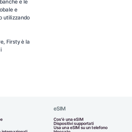
 banche e le
lobale e
o utilizzando
 Firsty è la
i
eSIM
ee
Cos'è una eSIM
Dispositivi supportati
Usa una eSIM su un telefono
internazionali
bloccato