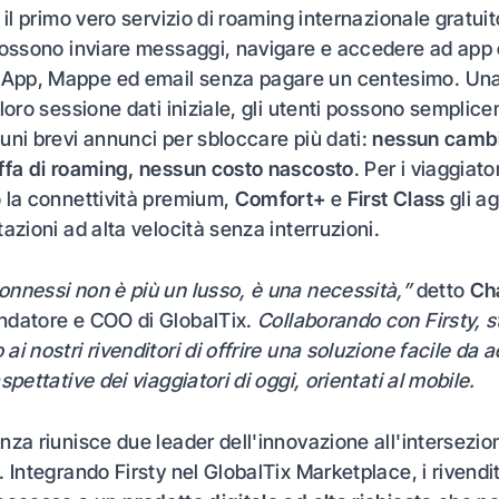
 il primo vero servizio di roaming internazionale gratuit
possono inviare messaggi, navigare e accedere ad app 
pp, Mappe ed email senza pagare un centesimo. Una
 loro sessione dati iniziale, gli utenti possono semplic
uni brevi annunci per sbloccare più dati:
nessun cambi
ffa di roaming, nessun costo nascosto
. Per i viaggiato
 la connettività premium,
Comfort+
e
First Class
gli a
azioni ad alta velocità senza interruzioni.
nnessi non è più un lusso, è una necessità,”
detto
Ch
ndatore e COO di GlobalTix.
Collaborando con Firsty, 
i nostri rivenditori di offrire una soluzione facile da 
spettative dei viaggiatori di oggi, orientati al mobile.
nza riunisce due leader dell'innovazione all'intersezio
. Integrando Firsty nel GlobalTix Marketplace, i rivendit