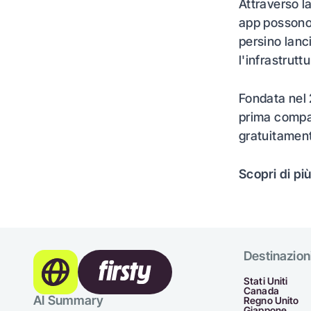
Attraverso la
app possono m
persino lanc
l'infrastruttu
Fondata nel 
prima compag
gratuitamen
Scopri di più
Destinazion
Stati Uniti
Canada
AI Summary
Regno Unito
Giappone