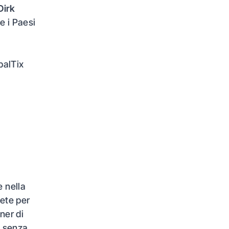
Dirk
e i Paesi
balTix
e nella
lete per
tner di
do senza