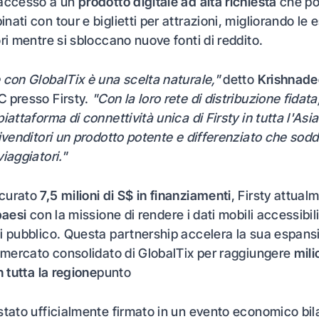
'accesso a un
prodotto digitale ad alta richiesta
che p
nati con tour e biglietti per attrazioni, migliorando le
ori mentre si sbloccano nuove fonti di reddito.
 con GlobalTix è una scelta naturale,"
detto
Krishnade
 presso Firsty.
"Con la loro rete di distribuzione fidat
iattaforma di connettività unica di Firsty in tutta l'Asia
rivenditori un prodotto potente e differenziato che sodd
iaggiatori."
curato
7,5 milioni di S$ in finanziamenti
, Firsty attual
paesi
con la missione di rendere i dati mobili accessibili
i pubblico. Questa partnership accelera la sua espansi
l mercato consolidato di GlobalTix per raggiungere
mili
n tutta la regione
punto
stato ufficialmente firmato in un evento economico bila