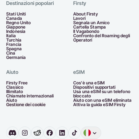
Destinazioni popolari
Firsty
Stati Uniti
About Firsty
Canada
Lavori
Regno Unito
Segnala un Amico
Giappone
Cartella Stampa
Indonesia
Il Vagabondo
Italia
Confronto del Roaming degli
Turchia
Operatori
Francia
Spagna
Cina
Germania
Aiuto
eSIM
Firsty Free
Cos'è una eSIM
Classico
Dispositivi supportati
Illimitato
Usa una eSIM su un telefono
Chiamate internazionali
bloccato
Aiuto
Aiuto con una eSIM eliminata
Gestione dei cookie
Attiva la guida eSIM Firsty
Inglese
Germania
O