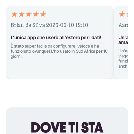
Brian da Silva
2025-06-10 12:10
Aarav
L'unica app che userò all'estero per i dati!
Un'app 
amano 
È stato super facile da configurare, veloce e ha
Un'app 
funzionato ovunque! L'ho usato in Sud Africa per 10
viaggiar
giorni.
funziona
anche un
DOVE TI STA