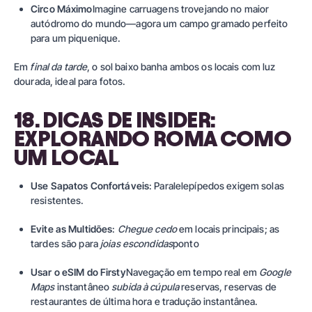
Circo Máximo
Imagine carruagens trovejando no maior
autódromo do mundo—agora um campo gramado perfeito
para um piquenique.
Em
final da tarde
, o sol baixo banha ambos os locais com luz
dourada, ideal para fotos.
18. DICAS DE INSIDER:
EXPLORANDO ROMA COMO
UM LOCAL
Use Sapatos Confortáveis
: Paralelepípedos exigem solas
resistentes.
Evite as Multidões
:
Chegue cedo
em locais principais; as
tardes são para
joias escondidas
ponto
Usar o eSIM do Firsty
Navegação em tempo real em
Google
Maps
instantâneo
subida à cúpula
reservas, reservas de
restaurantes de última hora e tradução instantânea.