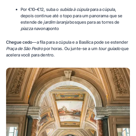
Por €10–€12, suba o
subida à cúpula
para a cúpula,
depois continue até o topo para um panorama que se
estende de
jardim laranja
bosques para as torres de
piazza navona
ponto
Chegue cedo
—a fila para a cúpula e a Basílica pode se estender
Praça de São Pedro
por horas. Ou junte-se a um
tour guiado
que
acelera você para dentro.