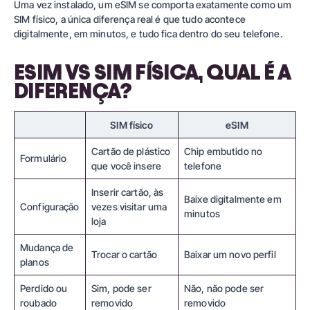
Uma vez instalado, um eSIM se comporta exatamente como um
SIM físico, a única diferença real é que tudo acontece
digitalmente, em minutos, e tudo fica dentro do seu telefone.
ESIM VS SIM FÍSICA, QUAL É A
DIFERENÇA?
SIM físico
eSIM
Cartão de plástico
Chip embutido no
Formulário
que você insere
telefone
Inserir cartão, às
Baixe digitalmente em
Configuração
vezes visitar uma
minutos
loja
Mudança de
Trocar o cartão
Baixar um novo perfil
planos
Perdido ou
Sim, pode ser
Não, não pode ser
roubado
removido
removido