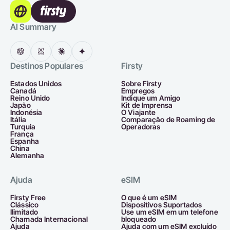
AI Summary
Destinos Populares
Firsty
Estados Unidos
Sobre Firsty
Canadá
Empregos
Reino Unido
Indique um Amigo
Japão
Kit de Imprensa
Indonésia
O Viajante
Itália
Comparação de Roaming de
Turquia
Operadoras
França
Espanha
China
Alemanha
Ajuda
eSIM
Firsty Free
O que é um eSIM
Clássico
Dispositivos Suportados
Ilimitado
Use um eSIM em um telefone
Chamada Internacional
bloqueado
Ajuda
Ajuda com um eSIM excluído