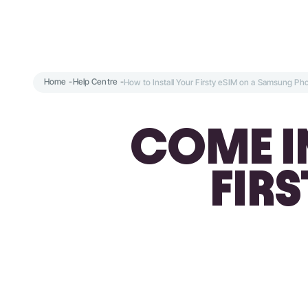
Home
-
Help Centre
-
How to Install Your Firsty eSIM on a Samsung Ph
COME IN
FIRS