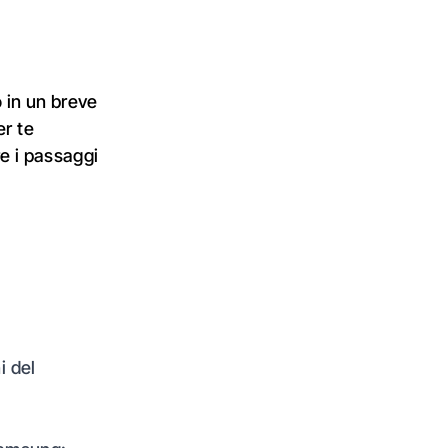
 in un breve
er te
re i passaggi
i del