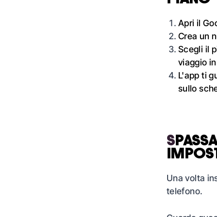
Apri il Go
Crea un n
Scegli
il 
viaggio in
L'app ti g
sullo sc
S
PASSA
IMPOST
Una volta ins
telefono.