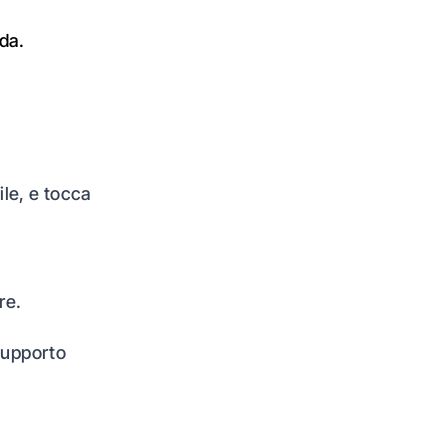
da.
le, e tocca
re.
 supporto