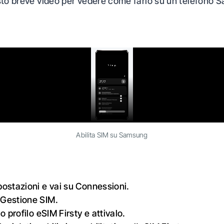
to breve video per vedere come farlo su un telefono 
Abilita SIM su Samsung
postazioni e vai su Connessioni.
 Gestione SIM.
uo profilo eSIM Firsty e attivalo.