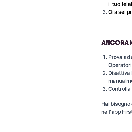
il tuo tel
Ora sei p
ANCORA 
Prova ad 
Operatori 
Disattiva
manualme
Controlla
Hai bisogno 
nell'app First