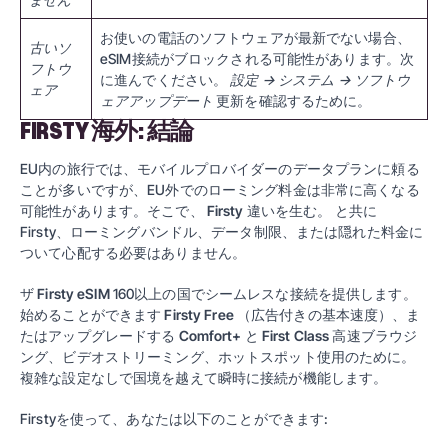
お使いの電話のソフトウェアが最新でない場合、
古いソ
eSIM接続がブロックされる可能性があります。次
フトウ
に進んでください。
設定 → システム → ソフトウ
ェア
ェアアップデート
更新を確認するために。
FIRSTY 海外: 結論
EU内の旅行では、モバイルプロバイダーのデータプランに頼る
ことが多いですが、EU外でのローミング料金は非常に高くなる
可能性があります。そこで、
Firsty
違いを生む。 と共に
Firsty
、ローミングバンドル、データ制限、または隠れた料金に
ついて心配する必要はありません。
ザ
Firsty eSIM
160以上の国でシームレスな接続を提供します。
始めることができます
Firsty Free
（広告付きの基本速度）、ま
たはアップグレードする
Comfort+
と
First Class
高速ブラウジ
ング、ビデオストリーミング、ホットスポット使用のために。
複雑な設定なしで国境を越えて瞬時に接続が機能します。
Firstyを使って、あなたは以下のことができます: