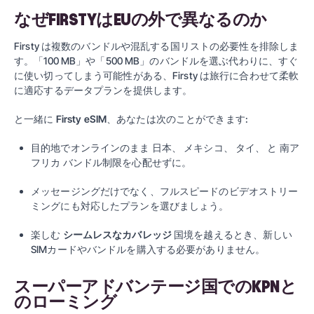
なぜFIRSTYはEUの外で異なるのか
Firsty は複数のバンドルや混乱する国リストの必要性を排除しま
す。「100 MB」や「500 MB」のバンドルを選ぶ代わりに、すぐ
に使い切ってしまう可能性がある、Firsty は旅行に合わせて柔軟
に適応するデータプランを提供します。
と一緒に
Firsty eSIM
、あなたは次のことができます:
目的地でオンラインのまま
日本
、
メキシコ
、
タイ
、 と
南ア
フリカ
バンドル制限を心配せずに。
メッセージングだけでなく、フルスピードのビデオストリー
ミングにも対応したプランを選びましょう。
楽しむ
シームレスなカバレッジ
国境を越えるとき、新しい
SIMカードやバンドルを購入する必要がありません。
スーパーアドバンテージ国でのKPNと
のローミング