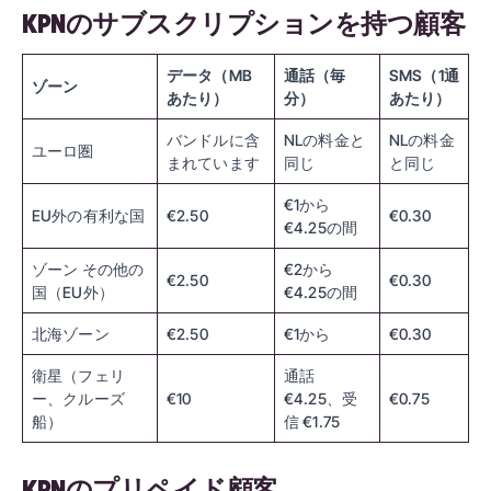
KPNのサブスクリプションを持つ顧客
データ（MB
通話（毎
SMS（1通
ゾーン
あたり）
分）
あたり）
バンドルに含
NLの料金と
NLの料金
ユーロ圏
まれています
同じ
と同じ
€1から
EU外の有利な国
€2.50
€0.30
€4.25の間
ゾーン その他の
€2から
€2.50
€0.30
国（EU外）
€4.25の間
北海ゾーン
€2.50
€1から
€0.30
衛星（フェリ
通話
ー、クルーズ
€10
€4.25、受
€0.75
船）
信 €1.75
KPNのプリペイド顧客