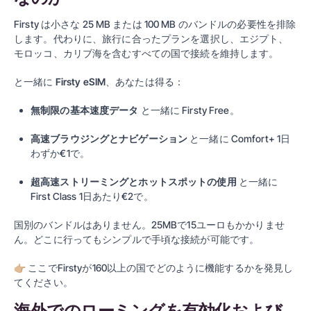
Firsty は小さな 25 MB または 100 MB のバンドルの必要性を排除
します。代わりに、旅行に合ったプランを選択し、エジプト、
モロッコ、カリブ海を含むすべての国で接続を維持します。
と一緒に
Firsty eSIM
、あなたは得る：
無制限の基本速度データ
と一緒に
Firsty Free
。
高速ブラウジングとナビゲーション
と一緒に
Comfort+
1日
わずか€1で。
超高速ストリーミングとホットスポットの使用
と一緒に
First Class
1日あたり€2で。
国別のバンドルはありません。25MBで15ユーロもかかりませ
ん。どこに行ってもシンプルで手頃な接続が可能です。
👉🏼
ここでFirstyが160以上の国でどのように機能するかを発見し
てください。