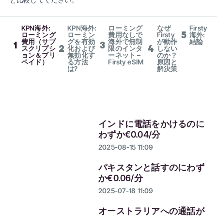
KPN海外:
KPN海外:
ローミング
なぜ
Firsty
5
ローミング
ローミン
費用なしで
Firsty
海外:
費用（サブ
グを有効
海外で無制
が動作
結論
1
3
2
4
スクリプシ
化および
限のインタ
しない
ョン＆プリ
無効化す
ーネット –
のか？
ペイド）
る方法
Firsty eSIM
原因と
は?
解決策
インドに電話をかけるのに
わずか€0.04/分
2025-08-15 11:09
パキスタンと話すのにわず
か€0.06/分
2025-07-18 11:09
オーストラリアへの通話が