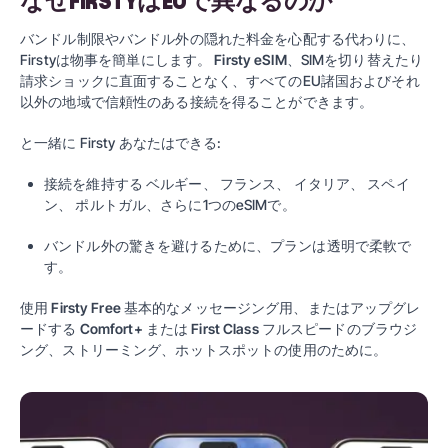
なぜFIRSTYはEUで異なるのか
バンドル制限やバンドル外の隠れた料金を心配する代わりに、
Firstyは物事を簡単にします。
Firsty eSIM
、SIMを切り替えたり
請求ショックに直面することなく、すべてのEU諸国およびそれ
以外の地域で信頼性のある接続を得ることができます。
と一緒に
Firsty
あなたはできる:
接続を維持する
ベルギー
、
フランス
、
イタリア
、
スペイ
ン
、
ポルトガル
、さらに1つのeSIMで。
バンドル外の驚きを避けるために、プランは透明で柔軟で
す。
使用
Firsty Free
基本的なメッセージング用、またはアップグレ
ードする
Comfort+
または
First Class
フルスピードのブラウジ
ング、ストリーミング、ホットスポットの使用のために。