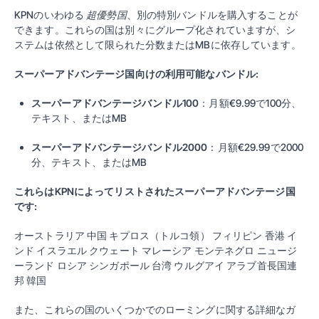
KPNのいわゆる
超優勢国
、別の特別バンドルを購入することが
できます。これらの国は別々にグループ化されていますが、シ
ステムは依然として限られた分数またはMBに依存しています。
スーパーアドバンテージ国向けの利用可能なバンドル:
スーパーアドバンテージバンドル100
：月額€9.99で100分、
テキスト、またはMB
スーパーアドバンテージバンドル2000
：月額€29.99で2000
分、テキスト、またはMB
これらはKPNによってリストされたスーパーアドバンテージ国
です:
オーストラリア 中国 キプロス（トルコ領） フィリピン 香港 イ
ンド イスラエル クウェート マレーシア モンテネグロ ニュージ
ーランド ロシア シンガポール 台湾 ウルグアイ アラブ首長国連
邦 韓国
また、これらの国のいくつかでのローミングに関する詳細なガ