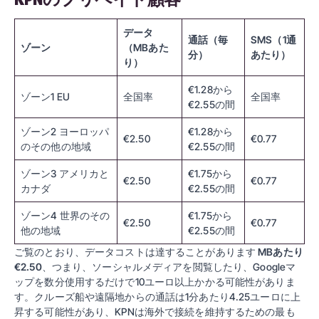
データ
通話（毎
SMS（1通
ゾーン
（MBあた
分）
あたり）
り）
€1.28から
ゾーン1 EU
全国率
全国率
€2.55の間
ゾーン2 ヨーロッパ
€1.28から
€2.50
€0.77
のその他の地域
€2.55の間
ゾーン3 アメリカと
€1.75から
€2.50
€0.77
カナダ
€2.55の間
ゾーン4 世界のその
€1.75から
€2.50
€0.77
他の地域
€2.55の間
ご覧のとおり、データコストは達することがあります
MBあたり
€2.50
、つまり、ソーシャルメディアを閲覧したり、Googleマ
ップを数分使用するだけで10ユーロ以上かかる可能性がありま
す。クルーズ船や遠隔地からの通話は1分あたり4.25ユーロに上
昇する可能性があり、KPNは海外で接続を維持するための最も