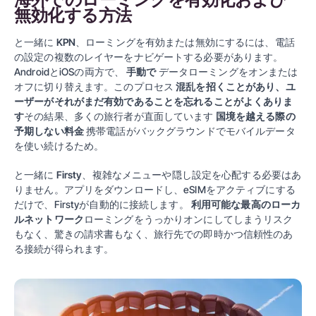
海外でのローミングを有効化および
無効化する方法
と一緒に
KPN
、ローミングを有効または無効にするには、電話
の設定の複数のレイヤーをナビゲートする必要があります。
AndroidとiOSの両方で、
手動で
データローミングをオンまたは
オフに切り替えます。このプロセス
混乱を招くことがあり、ユ
ーザーがそれがまだ有効であることを忘れることがよくありま
す
その結果、多くの旅行者が直面しています
国境を越える際の
予期しない料金
携帯電話がバックグラウンドでモバイルデータ
を使い続けるため。
と一緒に
Firsty
、複雑なメニューや隠し設定を心配する必要はあ
りません。アプリをダウンロードし、eSIMをアクティブにする
だけで、Firstyが自動的に接続します。
利用可能な最高のローカ
ルネットワーク
ローミングをうっかりオンにしてしまうリスク
もなく、驚きの請求書もなく、旅行先での即時かつ信頼性のあ
る接続が得られます。