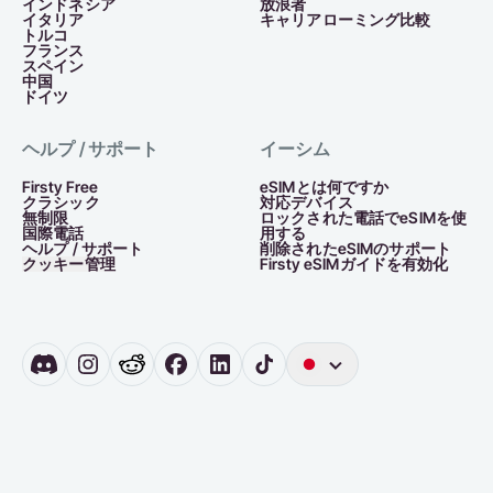
インドネシア
放浪者
イタリア
キャリアローミング比較
トルコ
フランス
スペイン
中国
ドイツ
ヘルプ / サポート
イーシム
Firsty Free
eSIMとは何ですか
クラシック
対応デバイス
無制限
ロックされた電話でeSIMを使
国際電話
用する
ヘルプ / サポート
削除されたeSIMのサポート
クッキー管理
Firsty eSIMガイドを有効化
英
語
ド
イ
ツ
オ
ラ