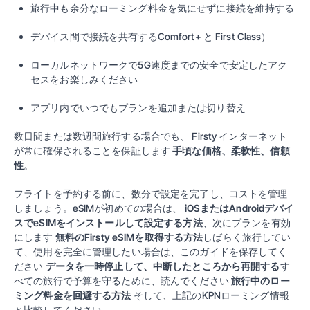
旅行中も余分なローミング料金を気にせずに接続を維持する
デバイス間で接続を共有する
Comfort+
と
First Class
）
ローカルネットワークで5G速度までの安全で安定したアク
セスをお楽しみください
アプリ内でいつでもプランを追加または切り替え
数日間または数週間旅行する場合でも、
Firsty
インターネット
が常に確保されることを保証します
手頃な価格、柔軟性、信頼
性
。
フライトを予約する前に、数分で設定を完了し、コストを管理
しましょう。eSIMが初めての場合は、
iOSまたはAndroidデバイ
スでeSIMをインストールして設定する方法
、次にプランを有効
にします
無料のFirsty eSIMを取得する方法
しばらく旅行してい
て、使用を完全に管理したい場合は、このガイドを保存してく
ださい
データを一時停止して、中断したところから再開する
す
べての旅行で予算を守るために、読んでください
旅行中のロー
ミング料金を回避する方法
そして、上記のKPNローミング情報
と比較してください。