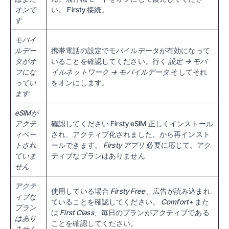
オンで
い。
Firsty
接続。
す
モバイ
ルデー
携帯電話の設定でモバイルデータが有効になって
タがオ
いることを確認してください。行く
設定 → モバ
フにな
イルネットワーク → モバイルデータ
そしてそれ
ってい
をオンにします。
ます
eSIMが
アクテ
確認してください
Firsty eSIM
正しくインストール
ィベー
され、アクティブ化されました。から再インスト
トされ
ールできます。
Firsty アプリ
必要に応じて。アク
ていま
ティブなプランはありません
せん
アクテ
使用している場合
Firsty Free
、広告が読み込まれ
ィブな
ていることを確認してください。
Comfort+
また
プラン
は
First Class
、毎日のプランがアクティブである
はあり
ことを確認してください。
ません