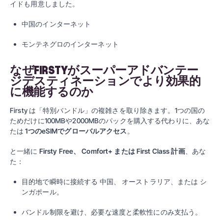
イドも用意しました。
中国のインターネット
モンテネグロのインターネット
なぜFIRSTYがスーパーアドバンテー
ジデスティネーションでより効果的
に機能するのか
Firsty は「特別バンドル」の複雑さを取り除きます。1つの国の
ためだけに100MBや2000MBのパックを購入する代わりに、あな
たは
1つのeSIMでグローバルアクセス
。
と一緒に
Firsty Free
、
Comfort+
または
First Class
計画
、あな
た：
目的地で瞬時に接続する
中国
、
オーストラリア
、または
シ
ンガポール
。
バンドル制限を避け、必要な速度と柔軟性にのみ支払う。