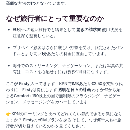
高価な方法の1つとなっています。
なぜ旅行者にとって重要なのか
EU外への短い旅行でも結果として
驚きの請求書
使用状況を
注意深く監視しないと。
プリペイド顧客はさらに厳しい打撃を受け、限定されたバン
ドルとより高い1分あたりの料金に直面しています。
海外でのストリーミング、ナビゲーション、または写真の共
有は、コストを心配せずにはほぼ不可能になります。
ここが
Firsty
入ってきます。KPNで1MBあたり€2.50を支払う代
わりに、Firstyは提供します
透明な日々の計画
わずか€1から始
まる
Comfort+
160以上の国で無制限のブラウジング、ナビゲー
ション、メッセージングをカバーしています
👉
KPNのローミングと比べてどれくらい節約できるか気になり
ますか？
FirstyのeSIMプランを探る
そして、なぜ何千人もの旅
行者が切り替えているのかを見てください。