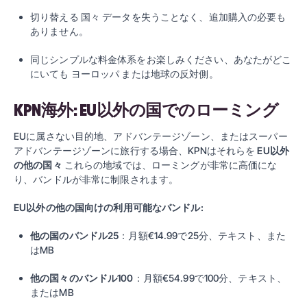
切り替える
国々
データを失うことなく、追加購入の必要も
ありません。
同じシンプルな料金体系をお楽しみください、あなたがどこ
にいても
ヨーロッパ
または地球の反対側。
KPN海外: EU以外の国でのローミング
EUに属さない目的地、アドバンテージゾーン、またはスーパー
アドバンテージゾーンに旅行する場合、KPNはそれらを
EU以外
の他の国々
これらの地域では、ローミングが非常に高価にな
り、バンドルが非常に制限されます。
EU以外の他の国向けの利用可能なバンドル:
他の国のバンドル25
：月額€14.99で25分、テキスト、また
はMB
他の国々のバンドル100
：月額€54.99で100分、テキスト、
またはMB