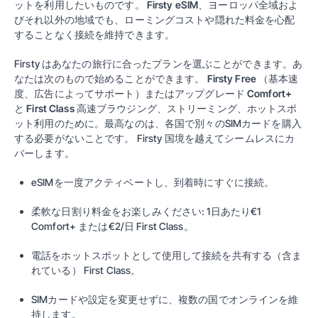
ットを利用したいものです。
Firsty eSIM
、ヨーロッパ全域およ
びそれ以外の地域でも、ローミングコストや隠れた料金を心配
することなく接続を維持できます。
Firsty はあなたの旅行に合ったプランを選ぶことができます。あ
なたは次のもので始めることができます。
Firsty Free
（基本速
度、広告によってサポート）またはアップグレード
Comfort+
と
First Class
高速ブラウジング、ストリーミング、ホットスポ
ット利用のために。最高なのは、各国で別々のSIMカードを購入
する必要がないことです。
Firsty
国境を越えてシームレスにカ
バーします。
eSIMを一度アクティベートし、到着時にすぐに接続。
柔軟な日割り料金をお楽しみください: 1日あたり€1
Comfort+
または€2/日
First Class
。
電話をホットスポットとして使用して接続を共有する（含ま
れている）
First Class
。
SIMカードや設定を変更せずに、複数の国でオンラインを維
持します。