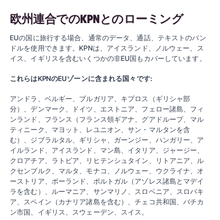
欧州連合でのKPNとのローミング
EUの国に旅行する場合、通常のデータ、通話、テキストのバン
ドルを使用できます。KPNは、アイスランド、ノルウェー、ス
イス、イギリスを含むいくつかの非EU国もカバーしています。
これらはKPNのEUゾーンに含まれる国々です:
アンドラ、ベルギー、ブルガリア、キプロス（ギリシャ部
分）、デンマーク、ドイツ、エストニア、フェロー諸島、フィ
ンランド、フランス（フランス領ギアナ、グアドループ、マル
ティニーク、マヨット、レユニオン、サン・マルタンを含
む）、ジブラルタル、ギリシャ、ガーンジー、ハンガリー、ア
イルランド、アイスランド、マン島、イタリア、ジャージー、
クロアチア、ラトビア、リヒテンシュタイン、リトアニア、ル
クセンブルク、マルタ、モナコ、ノルウェー、ウクライナ、オ
ーストリア、ポーランド、ポルトガル（アゾレス諸島とマデイ
ラを含む）、ルーマニア、サンマリノ、スロベニア、スロバキ
ア、スペイン（カナリア諸島を含む）、チェコ共和国、バチカ
ン市国、イギリス、スウェーデン、スイス。