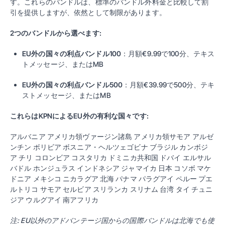
す。これらのバンドルは、標準のバンドル外料金と比較して割
引を提供しますが、依然として制限があります。
2つのバンドルから選べます:
EU外の国々の利点バンドル100
：月額€9.99で100分、テキス
トメッセージ、またはMB
EU外の国々の利点バンドル500
：月額€39.99で500分、テキ
ストメッセージ、またはMB
これらはKPNによるEU外の有利な国々です:
アルバニア アメリカ領ヴァージン諸島 アメリカ領サモア アルゼ
ンチン ボリビア ボスニア・ヘルツェゴビナ ブラジル カンボジ
ア チリ コロンビア コスタリカ ドミニカ共和国 ドバイ エルサル
バドル ホンジュラス インドネシア ジャマイカ 日本 コソボ マケ
ドニア メキシコ ニカラグア 北海 パナマ パラグアイ ペルー プエ
ルトリコ サモア セルビア スリランカ スリナム 台湾 タイ チュニ
ジア ウルグアイ 南アフリカ
注: EU以外のアドバンテージ国からの国際バンドルは北海でも使