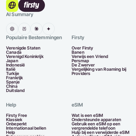
AI Summary
Populaire Bestemmingen
Firsty
Verenigde Staten
Over Firsty
Canada
Banen
Verenigd Koninkrijk
Verwijs een Vriend
Japan
Persmap
Indonesië
De Zwerver
Italië
Vergelijking van Roaming bij
Turkije
Providers
Frankrijk
Spanje
China
Duitsland
Help
eSIM
Firsty Free
Wat is een eSIM
Klassiek
Ondersteunde apparaten
Onbeperkt
Gebruik een eSIM op een
Internationaal bellen
vergrendelde telefoon
Help
Hulp bij een verwijderde eSIM