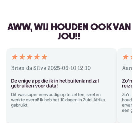
AWW, WIJ HOUDEN OOK VAN
JOU!!
Brian da Silva
2025-06-10 12:10
Aarav
De enige app die ik in het buitenland zal
Zo'n g
gebruiken voor data!
reizen
Dit was super eenvoudig op te zetten, snel en
Zo'n ge
werkte overal! Ik heb het 10 dagen in Zuid-Afrika
houden 
gebruikt.
ervan. A
een grat