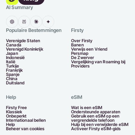
AI Summary
Populaire Bestemmingen
Firsty
Verenigde Staten
Over Firsty
Canada
Banen
Verenigd Koninkrijk
Verwijs een Vriend
Japan
Persmap
Indonesië
De Zwerver
Italië
Vergelijking van Roaming bij
Turkije
Providers
Frankrijk
Spanje
China
Duitsland
Help
eSIM
Firsty Free
Wat is een eSIM
Klassiek
Ondersteunde apparaten
Onbeperkt
Gebruik een eSIM op een
Internationaal bellen
vergrendelde telefoon
Help
Hulp bij een verwijderde eSIM
Beheer van cookies
Activeer Firsty eSIM-gids