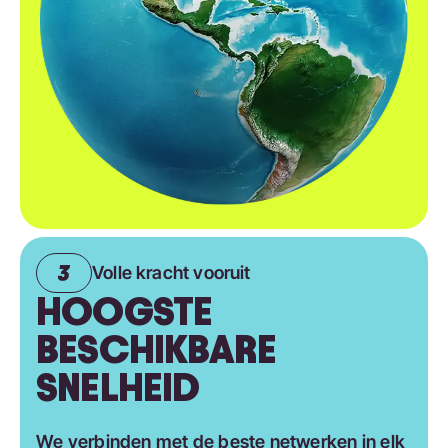
Volle kracht vooruit
HOOGSTE
BESCHIKBARE
SNELHEID
We verbinden met de beste netwerken in elk