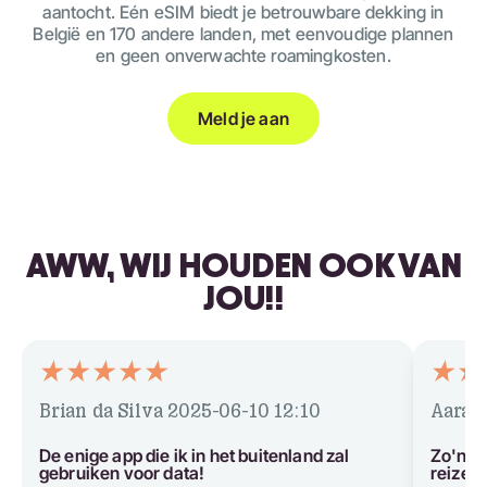
aantocht. Eén eSIM biedt je betrouwbare dekking in
België en 170 andere landen, met eenvoudige plannen
en geen onverwachte roamingkosten.
Meld je aan
AWW, WIJ HOUDEN OOK VAN
JOU!!
Brian da Silva
2025-06-10 12:10
Aarav
De enige app die ik in het buitenland zal
Zo'n g
gebruiken voor data!
reizen