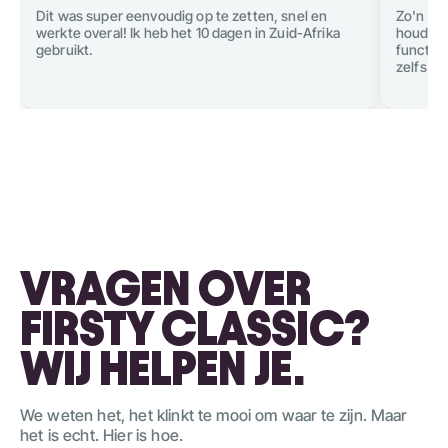
Dit was super eenvoudig op te zetten, snel en
Zo'n ge
werkte overal! Ik heb het 10 dagen in Zuid-Afrika
houden 
gebruikt.
functies
zelfs ee
VRAGEN OVER
FIRSTY CLASSIC?
WIJ HELPEN JE.
We weten het, het klinkt te mooi om waar te zijn. Maar
het is echt. Hier is hoe.