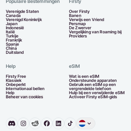
Populaire Bestemmingen
Firsty
Verenigde Staten
Over Firsty
Canada
Banen
Verenigd Koninkrijk
Verwijs een Vriend
Japan
Persmap
Indonesië
De Zwerver
Italië
Vergelijking van Roaming bij
Turkije
Providers
Frankrijk
Spanje
China
Duitsland
Help
eSIM
Firsty Free
Wat is een eSIM
Klassiek
Ondersteunde apparaten
Onbeperkt
Gebruik een eSIM op een
Internationaal bellen
vergrendelde telefoon
Help
Hulp bij een verwijderde eSIM
Beheer van cookies
Activeer Firsty eSIM-gids
Engels
Duitsland
Ne