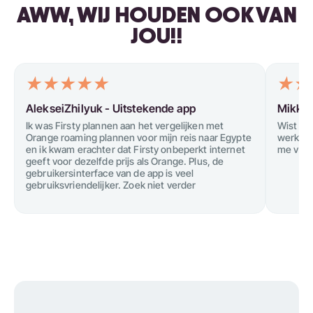
AWW, WIJ HOUDEN OOK VAN
JOU!!
AlekseiZhilyuk -
Uitstekende app
Mikkel
Ik was Firsty plannen aan het vergelijken met
Wist ni
Orange roaming plannen voor mijn reis naar Egypte
werkte 
en ik kwam erachter dat Firsty onbeperkt internet
me versl
geeft voor dezelfde prijs als Orange. Plus, de
gebruikersinterface van de app is veel
gebruiksvriendelijker. Zoek niet verder