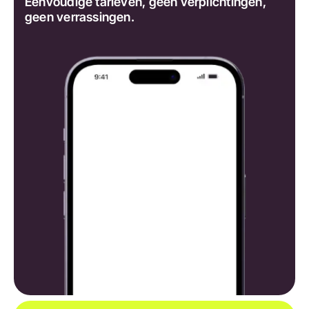
Eenvoudige tarieven, geen verplichtingen,
geen verrassingen.