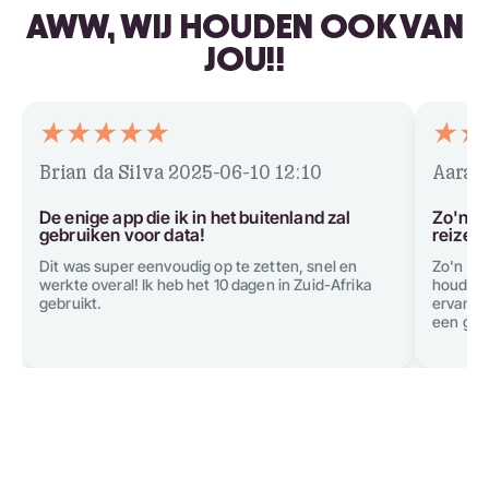
AWW, WIJ HOUDEN OOK VAN
JOU!!
Brian da Silva
2025-06-10 12:10
Aarav
De enige app die ik in het buitenland zal
Zo'n g
gebruiken voor data!
reizen
Dit was super eenvoudig op te zetten, snel en
Zo'n ge
werkte overal! Ik heb het 10 dagen in Zuid-Afrika
houden 
gebruikt.
ervan. A
een grat