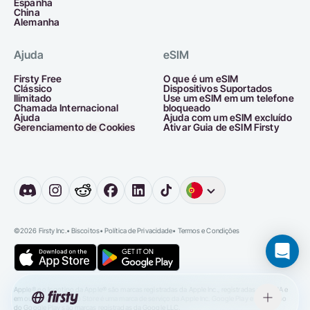
Espanha
China
Alemanha
Ajuda
eSIM
Firsty Free
O que é um eSIM
Clássico
Dispositivos Suportados
Ilimitado
Use um eSIM em um telefone
Chamada Internacional
bloqueado
Ajuda
Ajuda com um eSIM excluído
Gerenciamento de Cookies
Ativar Guia de eSIM Firsty
Inglês
Alemanha
Ho
©2026 Firsty Inc.
•
Biscoitos
•
Política de Privacidade
•
Termos e Condições
Apple® e o logotipo da Apple® são marcas registradas da Apple Inc., registradas nos EUA e
em outros países. App Store é uma marca de serviço da Apple Inc. Google Play e o logotipo
do Google Play são marcas registradas da Google LLC.