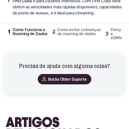
First Class
é para usuários intensivos. Com First Class você
obtém as velocidades mais rápidas disponíveis, capacidades
de ponto de acesso, e é ideal para streaming.
Como Funciona o
Como evitar cobranças
Firsty
1
2
3
Roaming de Dados
de roaming de dados
e
eSIMs
Precisa de ajuda com alguma coisa?
Botão Obter Suporte
ARTIGOS