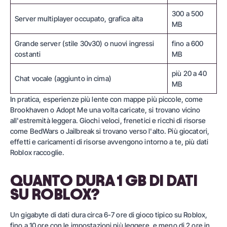
300 a 500
Server multiplayer occupato, grafica alta
MB
Grande server (stile 30v30) o nuovi ingressi
fino a 600
costanti
MB
più 20 a 40
Chat vocale (aggiunto in cima)
MB
In pratica, esperienze più lente con mappe più piccole, come
Brookhaven o Adopt Me una volta caricate, si trovano vicino
all'estremità leggera. Giochi veloci, frenetici e ricchi di risorse
come BedWars o Jailbreak si trovano verso l'alto. Più giocatori,
effetti e caricamenti di risorse avvengono intorno a te, più dati
Roblox raccoglie.
QUANTO DURA 1 GB DI DATI
SU ROBLOX?
Un gigabyte di dati dura circa 6-7 ore di gioco tipico su Roblox,
fino a 10 ore con le impostazioni più leggere, e meno di 2 ore in