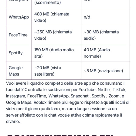
(scorrimento)
480 MB (chiamata
WhatsApp
n/d
video)
~250 MB (chiamata
~30 MB (chiamata
FaceTime
video)
audio)
150 MB (Audio molto
40 MB (Audio
Spotify
alta)
normale)
Google
~20 MB (vista
~5 MB (navigazione)
Maps
satellitare)
Vuoi avere il quadro completo delle altre app che consumano i
tuoi dati? Controlla le suddivisioni per
YouTube
,
Netflix
,
TikTok
,
Instagram
,
FaceTime
,
WhatsApp
,
Snapchat
,
Spotify
,
Zoom
, e
Google Maps
. Roblox rimane più leggero rispetto a quelli ricchi di
video per il gioco quotidiano, ma una lunga sessione su un
server affollato con la chat vocale attiva colma rapidamente il
divario.