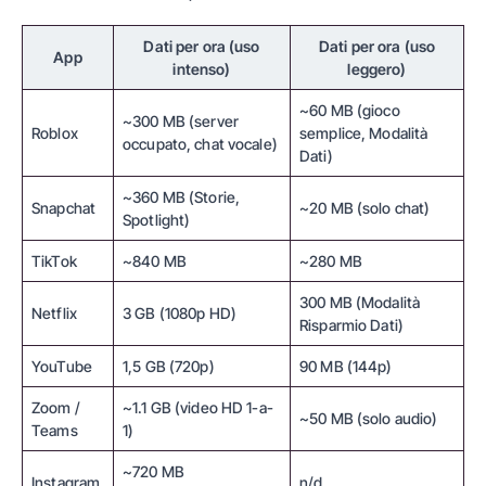
Dati per ora (uso
Dati per ora (uso
App
intenso)
leggero)
~60 MB (gioco
~300 MB (server
Roblox
semplice, Modalità
occupato, chat vocale)
Dati)
~360 MB (Storie,
Snapchat
~20 MB (solo chat)
Spotlight)
TikTok
~840 MB
~280 MB
300 MB (Modalità
Netflix
3 GB (1080p HD)
Risparmio Dati)
YouTube
1,5 GB (720p)
90 MB (144p)
Zoom /
~1.1 GB (video HD 1-a-
~50 MB (solo audio)
Teams
1)
~720 MB
Instagram
n/d