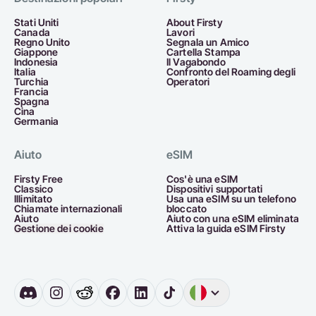
Stati Uniti
About Firsty
Canada
Lavori
Regno Unito
Segnala un Amico
Giappone
Cartella Stampa
Indonesia
Il Vagabondo
Italia
Confronto del Roaming degli
Turchia
Operatori
Francia
Spagna
Cina
Germania
Aiuto
eSIM
Firsty Free
Cos'è una eSIM
Classico
Dispositivi supportati
Illimitato
Usa una eSIM su un telefono
Chiamate internazionali
bloccato
Aiuto
Aiuto con una eSIM eliminata
Gestione dei cookie
Attiva la guida eSIM Firsty
Inglese
Germania
O