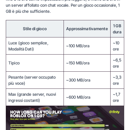
un server affollato con chat vocale. Per un gioco occasionale, 1
GB è più che sufficiente.
1 GB
Stile di gioco
Approssimativamente
dura
Luce (gioco semplice,
~10
~100 MB/ora
Modalità Dati)
ore
~6,5
Tipico
~150 MB/ora
ore
Pesante (server occupato
~3,3
~300 MB/ora
più voce)
ore
Max (grande server, nuovi
~1,7
~600 MB/ora
ingressi costanti)
ore