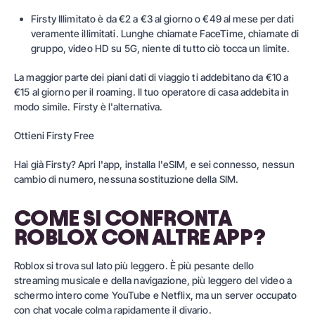
Firsty Illimitato
è da €2 a €3 al giorno o €49 al mese per dati
veramente illimitati. Lunghe chiamate FaceTime, chiamate di
gruppo, video HD su 5G, niente di tutto ciò tocca un limite.
La maggior parte dei piani dati di viaggio ti addebitano da €10 a
€15 al giorno per il roaming. Il tuo operatore di casa addebita in
modo simile.
Firsty
è l'alternativa.
Ottieni Firsty Free
Hai già Firsty? Apri l'app,
installa l'eSIM
, e sei connesso, nessun
cambio di numero, nessuna sostituzione della SIM.
COME SI CONFRONTA
ROBLOX CON ALTRE APP?
Roblox si trova sul lato più leggero. È più pesante dello
streaming musicale e della navigazione, più leggero del video a
schermo intero come YouTube e Netflix, ma un server occupato
con chat vocale colma rapidamente il divario.