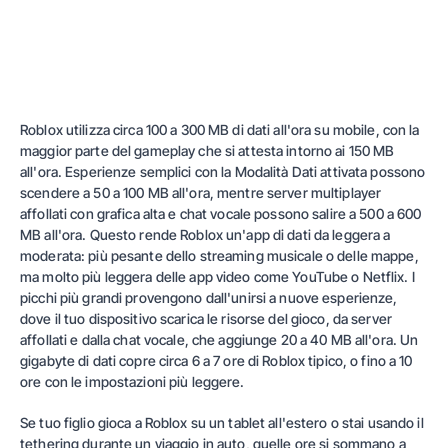
Roblox utilizza circa 100 a 300 MB di dati all'ora su mobile, con la
maggior parte del gameplay che si attesta intorno ai 150 MB
all'ora. Esperienze semplici con la Modalità Dati attivata possono
scendere a 50 a 100 MB all'ora, mentre server multiplayer
affollati con grafica alta e chat vocale possono salire a 500 a 600
MB all'ora. Questo rende Roblox un'app di dati da leggera a
moderata: più pesante dello streaming musicale o delle mappe,
ma molto più leggera delle app video come YouTube o Netflix. I
picchi più grandi provengono dall'unirsi a nuove esperienze,
dove il tuo dispositivo scarica le risorse del gioco, da server
affollati e dalla chat vocale, che aggiunge 20 a 40 MB all'ora. Un
gigabyte di dati copre circa 6 a 7 ore di Roblox tipico, o fino a 10
ore con le impostazioni più leggere.
Se tuo figlio gioca a Roblox su un tablet all'estero o stai usando il
tethering durante un viaggio in auto, quelle ore si sommano a