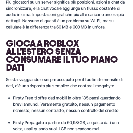
Più giocatori su un server significa più posizioni, azioni e chat da
sincronizzare, e la chat vocale aggiunge un flusso costante di
audio in cima. Impostazioni grafiche più alte caricano ancora più
dettagli. Nessuno di questi è un problema su Wi-Fi, ma su
cellulare è la differenza tra 60 MB e 600 MB in un'ora.
GIOCA A ROBLOX
ALL'ESTERO SENZA
CONSUMARE IL TUO PIANO
DATI
Se stai viaggiando o sei preoccupato per il tuo limite mensile di
dati, c'è una risposta più semplice che contare i megabyte.
Firsty Free
ti offre dati mobili in oltre 185 paesi guardando
brevi annunci. Veramente gratuito, nessun pagamento
richiesto, nessun contratto, nessun controllo del credito.
Firsty Prepagato
a partire da €0,98/GB, acquista dati una
volta, usali quando vuoi. I GB non scadono mai.