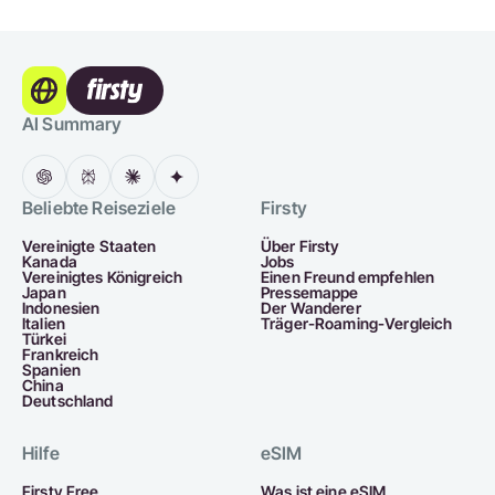
AI Summary
Beliebte Reiseziele
Firsty
Vereinigte Staaten
Über Firsty
Kanada
Jobs
Vereinigtes Königreich
Einen Freund empfehlen
Japan
Pressemappe
Indonesien
Der Wanderer
Italien
Träger-Roaming-Vergleich
Türkei
Frankreich
Spanien
China
Deutschland
Hilfe
eSIM
Firsty Free
Was ist eine eSIM