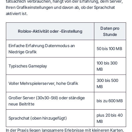
tatsächlich verbrauchen, hängt von der Erfahrung, dem Server,
Ihren Grafikeinstellungen und davon ab, ob der Sprachchat
aktiviert ist.
Daten pro
Roblox-Aktivität oder -Einstellung
Stunde
Einfache Erfahrung Datenmodus an
50 bis 100 MB
Niedrige Grafik
100 bis 300
Typisches Gameplay
MB
300 bis 500
Voller Mehrspielerserver, hohe Grafik
MB
Großer Server (30v30-Stil) oder ständige
bis zu 600 MB
neue Beitritte
plus 20 bis 40
Sprachchat (oben hinzugefügt)
MB
In der Praxis liegen langsamere Erlebnisse mit kleineren Karten,