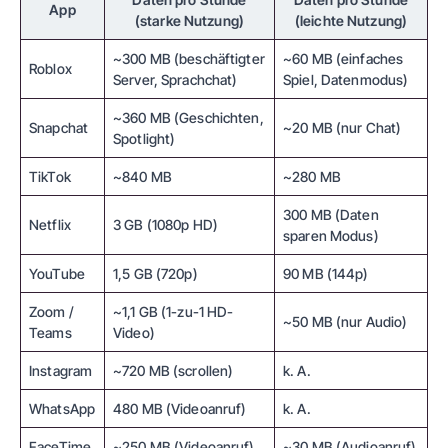
App
(starke Nutzung)
(leichte Nutzung)
~300 MB (beschäftigter
~60 MB (einfaches
Roblox
Server, Sprachchat)
Spiel, Datenmodus)
~360 MB (Geschichten,
Snapchat
~20 MB (nur Chat)
Spotlight)
TikTok
~840 MB
~280 MB
300 MB (Daten
Netflix
3 GB (1080p HD)
sparen Modus)
YouTube
1,5 GB (720p)
90 MB (144p)
Zoom /
~1,1 GB (1-zu-1 HD-
~50 MB (nur Audio)
Teams
Video)
Instagram
~720 MB (scrollen)
k. A.
WhatsApp
480 MB (Videoanruf)
k. A.
FaceTime
~250 MB (Videoanruf)
~30 MB (Audioanruf)