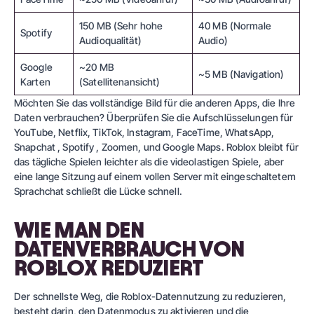
150 MB (Sehr hohe
40 MB (Normale
Spotify
Audioqualität)
Audio)
Google
~20 MB
~5 MB (Navigation)
Karten
(Satellitenansicht)
Möchten Sie das vollständige Bild für die anderen Apps, die Ihre
Daten verbrauchen? Überprüfen Sie die Aufschlüsselungen für
YouTube
,
Netflix
,
TikTok
,
Instagram
,
FaceTime
,
WhatsApp
,
Snapchat
,
Spotify
,
Zoomen
, und
Google Maps
. Roblox bleibt für
das tägliche Spielen leichter als die videolastigen Spiele, aber
eine lange Sitzung auf einem vollen Server mit eingeschaltetem
Sprachchat schließt die Lücke schnell.
WIE MAN DEN
DATENVERBRAUCH VON
ROBLOX REDUZIERT
Der schnellste Weg, die Roblox-Datennutzung zu reduzieren,
besteht darin, den Datenmodus zu aktivieren und die