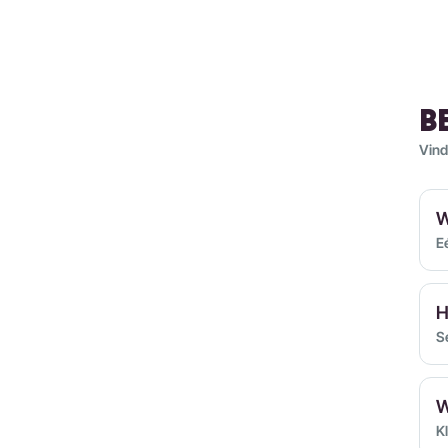
B
Vind
W
E
H
S
W
K