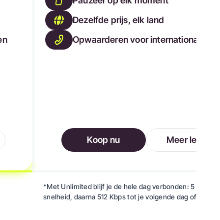
Pauzeer op elk moment
Dezelfde prijs, elk land
en
Opwaarderen voor internationaal bel
Koop nu
Meer leren
*Met Unlimited blijf je de hele dag verbonden: 5 GB me
snelheid, daarna 512 Kbps tot je volgende dag of oplaad