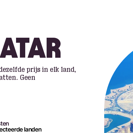
QATAR
ezelfde prijs in elk land,
atten. Geen
sten
lecteerde landen