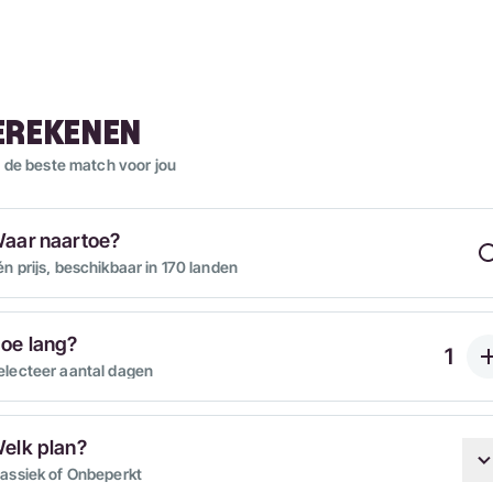
EREKENEN
 de beste match voor jou
aar naartoe?
én prijs, beschikbaar in 170 landen
oe lang?
electeer aantal dagen
elk plan?
lassiek of Onbeperkt