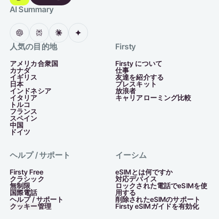
AI Summary
人気の目的地
Firsty
アメリカ合衆国
Firsty について
カナダ
仕事
イギリス
友達を紹介する
日本
プレスキット
インドネシア
放浪者
イタリア
キャリアローミング比較
トルコ
フランス
スペイン
中国
ドイツ
ヘルプ / サポート
イーシム
Firsty Free
eSIMとは何ですか
クラシック
対応デバイス
無制限
ロックされた電話でeSIMを使
国際電話
用する
ヘルプ / サポート
削除されたeSIMのサポート
クッキー管理
Firsty eSIMガイドを有効化