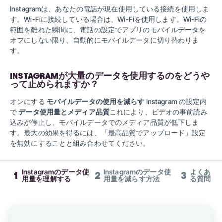
Instagramは、あなたの電話が現在使用している接続を使用しま
す。Wi-Fiに接続している場合は、Wi-Fiを使用します。Wi-Fiの
範囲を離れた瞬間に、電話の設定でアプリのモバイルデータを
オフにしない限り、自動的にモバイルデータに切り替わりま
す。
INSTAGRAMが大量のデータを使用するのをどうや
って止められますか？
オンにする
モバイルデータの使用を減らす
Instagram の設定内
で
データ使用量とメディア品質
これにより、ビデオの事前読み
込みが停止し、モバイルデータでのメディア品質が低下しま
す。最大の効果を得るには、「最高品質でアップロード」設定
を無効にすることと組み合わせてください。
Instagramのデータ使
Instagramのデータ使
よくあ
1
2
3
用量を理解する
用量を減らす方法
る質問