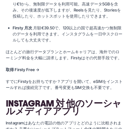
り€1から、無制限データを利用可能。高速データ5GBを含
み、その後速度が低下しますが、Reelsを見たり、Storiesを
投稿したり、ホットスポットを使用したりできます。
Firsty 月次
月額€39.50で、120以上の国で超高速かつ無制限
のデータを利用できます。インスタグラムを一日中スクロー
ルしても大丈夫です。
ほとんどの旅行データプランとホームキャリアは、海外でのロ
ーミング料金を大幅に請求します。Firstyはその代替手段です。
取得 Firsty Free →
すでにFirstyをお持ちですか？アプリを開いて、eSIMをインスト
ールすれば接続完了です。番号変更もSIM交換も不要です。
INSTAGRAM 対 他のソーシャ
ルメディアアプリ
Instagramはあなたの電話の他のアプリとどのように比較されま
すか？ 主要なソーシャルプラットフォーム全体の1時間あたりの