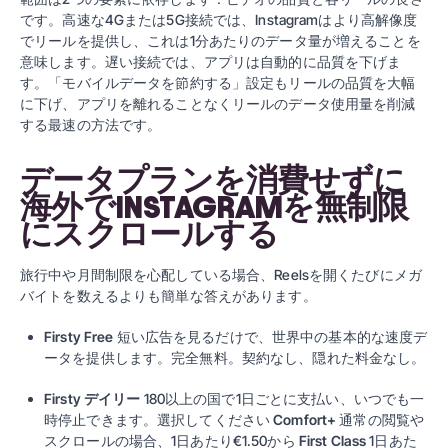
です。高速な4Gまたは5G接続では、Instagramはより高解像度
でリールを提供し、これは1分あたりのデータ量が増えることを
意味します。遅い接続では、アプリは自動的に品質を下げま
す。「モバイルデータを節約する」設定もリールの品質を大幅
に下げ、アプリを離れることなくリールのデータ使用量を削減
する最速の方法です。
データプランを消費せずに
海外でINSTAGRAMを無制限
にスクロールする
旅行中や月間制限を心配している場合、Reelsを開くたびにメガ
バイトを数えるよりも簡単な答えがあります。
Firsty Free
短い広告を見るだけで、世界中の基本的な速度デ
ータを提供します。完全無料。契約なし、隠れた料金なし。
Firsty デイリー
180以上の国で1日ごとに支払い、いつでも一
時停止できます。選択してください
Comfort+
通常の閲覧や
スクロールの場合、1日あたり€1.50から
First Class
1日あた