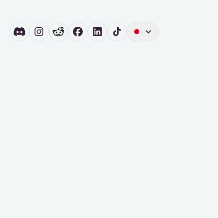
英
語
ド
イ
ツ
オ
ラ
ン
ダ
語
ス
ペ
イ
ン
語
ポ
ル
ト
ガ