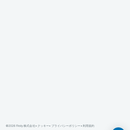
ル
語
イ
タ
リ
ア
語
フ
ラ
ン
ス
語
中
国
語
日
本
語
Indonesia
©2026 Firsty 株式会社
•
クッキー
•
プライバシーポリシー
•
利用規約