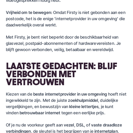
videogesprekken nodig hebt.
Vrijheid om te bewegen:
Omdat
Firsty
is niet gebonden aan een
postcode, het is de enige 'internetprovider in uw omgeving' die
daadwerkelijk overal werkt.
Met
Firsty
, je bent niet beperkt door de beschikbaarheid van
glasvezel, postpaid-abonnementen of hardwarevereisten. Je
blijft gewoon verbonden, veilig, betaalbaar en wereldwijd.
LAATSTE GEDACHTEN: BLIJF
VERBONDEN MET
VERTROUWEN
Kiezen van de
beste internetprovider in uw omgeving
hoeft niet
ingewikkeld te zijn. Met de juiste
zoekhulpmiddel
, duidelijke
vergelijkingen, en bewustzijn van
kleine lettertjes
, je kunt
vinden
betrouwbaar internet
tegen een eerlijke prijs.
Of je nu de voorkeur geeft aan
vezel
,
DSL
, of
vaste draadloze
verbindingen
, de sleutel is het begrijpen van je
internetplan
,