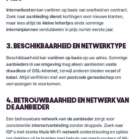
Internetkosten
kan variëren op basis van snelheid en contract.
Zoek naar
aanbieding dienst
kortingen voor nieuwe klanten,
maar lees altijd de
kleine lettertjes
sinds sommige
internetplannen
verdubbelen in prijs na het eerste jaar.
3. BESCHIKBAARHEID EN NETWERKTYPE
Beschikbaarheid kan
variëren op basis
op uw adres. Sommige
aanbieders in uw omgeving
mag alleen aanbieden
vaste
draadloze
of
DSL-internet
, terwijl anderen bieden
vezel
of
kabel
. Altijd verifiëren met een
postcode gereedschap
om
verrassingen te voorkomen.
4. BETROUWBAARHEID EN NETWERK VAN
DE AANBIEDER
Een betrouwbare
netwerk van de aanbieder
zorgt voor
consistentie
internetverbinding
zonder druppels. Zoek naar
ISP's met sterke
thuis Wi-Fi-netwerk
ondersteuning en opties
om dekking uit te breiden met behulp van mesh-routers of Wi-