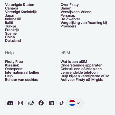
Verenigde Staten
Over Firsty
Canada
Banen
Verenigd Koninkrijk
Verwijs een Vriend
Japan
Persmap
Indonesië
De Zwerver
Italië
Vergelijking van Roaming bij
Turkije
Providers
Frankrijk
Spanje
China
Duitsland
Help
eSIM
Firsty Free
Wat is een eSIM
Klassiek
Ondersteunde apparaten
Onbeperkt
Gebruik een eSIM op een
Internationaal bellen
vergrendelde telefoon
Help
Hulp bij een verwijderde eSIM
Beheer van cookies
Activeer Firsty eSIM-gids
Engels
Duitsland
Ne