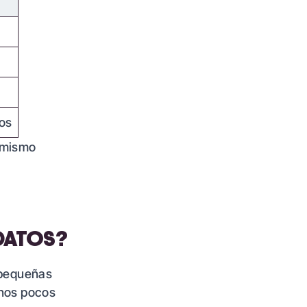
dos
 mismo
DATOS?
n pequeñas
unos pocos