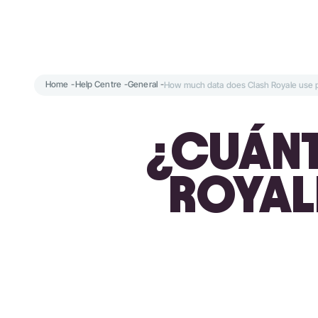
Home
-
Help Centre
-
General
-
How much data does Clash Royale use p
¿CUÁNT
ROYAL