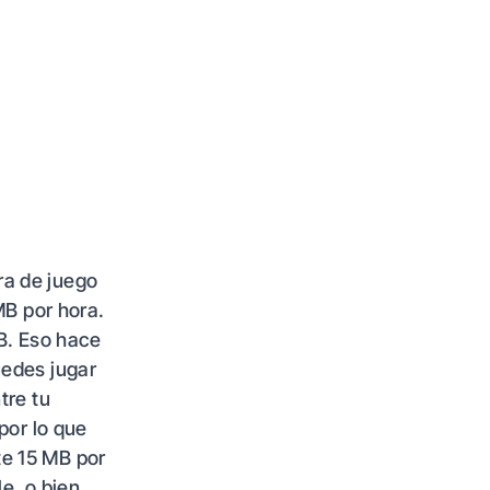
ra de juego
MB por hora.
MB. Eso hace
uedes jugar
tre tu
por lo que
te 15 MB por
e, o bien