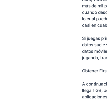
más de mil p
cuando desc
lo cual pued
casi en cualq
Si juegas pr
datos suele 
datos móvil
jugando, tra
Obtener Firs
A continuaci
llega 1 GB, 
aplicacione