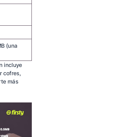
MB (una
n incluye
r cofres,
arte más