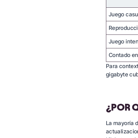
Juego casu
Reproducci
Juego inte
Contado en
Para context
gigabyte cu
¿POR Q
La mayoría d
actualizacio